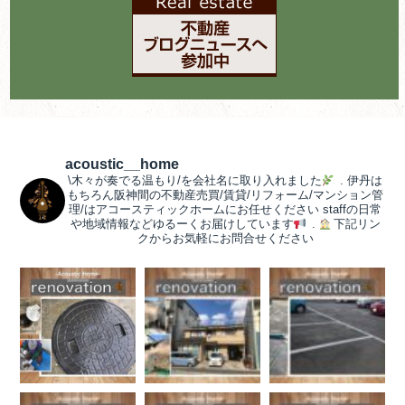
acoustic__home
\木々が奏でる温もり/を会社名に取り入れました
.
伊丹は
もちろん阪神間の不動産売買/賃貸/リフォーム/マンション管
理/はアコースティックホームにお任せください
staffの日常
や地域情報などゆるーくお届けしています
.
下記リン
クからお気軽にお問合せください