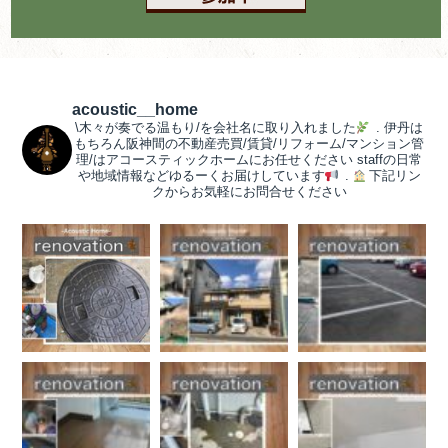
acoustic__home
\木々が奏でる温もり/を会社名に取り入れました
.
伊丹は
もちろん阪神間の不動産売買/賃貸/リフォーム/マンション管
理/はアコースティックホームにお任せください
staffの日常
や地域情報などゆるーくお届けしています
.
下記リン
クからお気軽にお問合せください