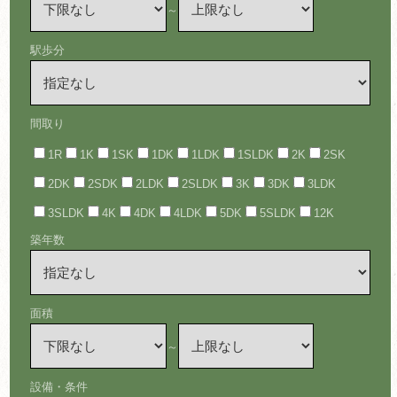
～
駅歩分
間取り
1R
1K
1SK
1DK
1LDK
1SLDK
2K
2SK
2DK
2SDK
2LDK
2SLDK
3K
3DK
3LDK
3SLDK
4K
4DK
4LDK
5DK
5SLDK
12K
築年数
面積
～
設備・条件