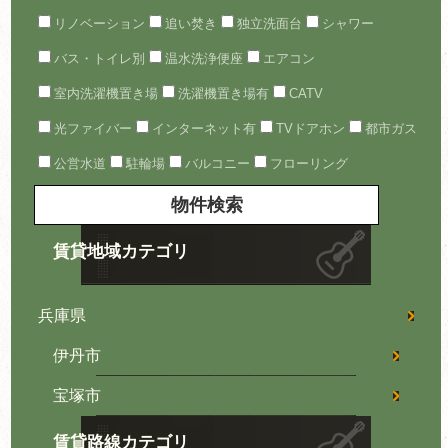
リノベーション
追い焚き
独立洗面台
シャワー
バス・トイレ別
温水洗浄便座
エアコン
室内洗濯機置き場
洗濯機置き場有
CATV
光ファイバー
インターネット有
TVドアホン
都市ガス
公営水道
駐輪場
バルコニー
フローリング
賃貸地域カテゴリ
兵庫県
伊丹市
宝塚市
賃貸路線カテゴリ