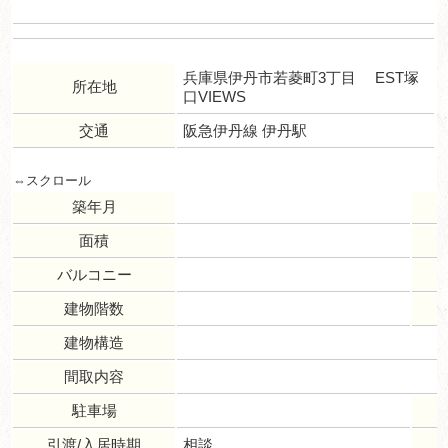
兵庫県伊丹市若菱町3丁目 EST塚
所在地
口VIEWS
交通
阪急伊丹線 伊丹駅
築年月
面積
バルコニー
建物階数
建物構造
間取内容
駐車場
引渡/入居時期
相談