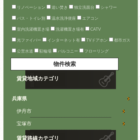
リノベーション
追い焚き
独立洗面台
シャワー
バス・トイレ別
温水洗浄便座
エアコン
室内洗濯機置き場
洗濯機置き場有
CATV
光ファイバー
インターネット有
TVドアホン
都市ガス
公営水道
駐輪場
バルコニー
フローリング
賃貸地域カテゴリ
兵庫県
伊丹市
宝塚市
賃貸路線カテゴリ