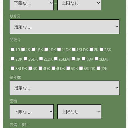
～
駅歩分
間取り
1R
1K
1SK
1DK
1LDK
1SLDK
2K
2SK
2DK
2SDK
2LDK
2SLDK
3K
3DK
3LDK
3SLDK
4K
4DK
4LDK
5DK
5SLDK
12K
築年数
面積
～
設備・条件