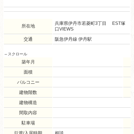
兵庫県伊丹市若菱町3丁目 EST塚
所在地
口VIEWS
交通
阪急伊丹線 伊丹駅
築年月
面積
バルコニー
建物階数
建物構造
間取内容
駐車場
引渡/入居時期
相談