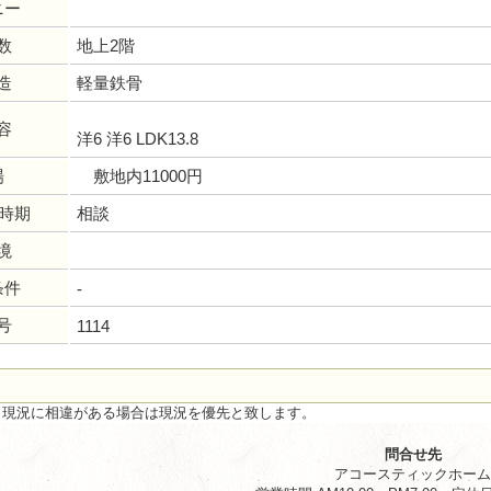
ニー
数
地上2階
造
軽量鉄骨
容
洋6 洋6 LDK13.8
場
敷地内11000円
居時期
相談
境
条件
-
号
1114
と現況に相違がある場合は現況を優先と致します。
問合せ先
アコースティックホー