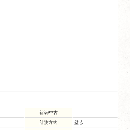
新築/中古
計測方式
壁芯