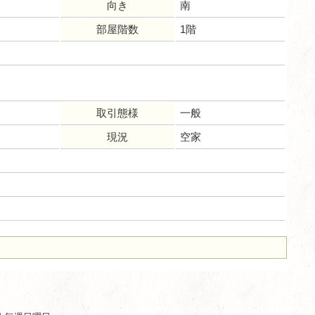
向き
南
部屋階数
1階
取引態様
一般
現況
空家
ム