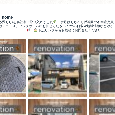
__home
る温もり/を会社名に取り入れました
.
伊丹はもちろん阪神間の不動産売買/
/はアコースティックホームにお任せください
staffの日常や地域情報などゆ
.
下記リンクからお気軽にお問合せください