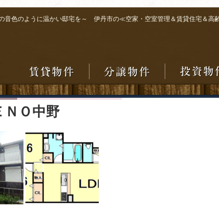
の音色のように温かい邸宅を～ 伊丹市の≪空家・空室管理＆賃貸住宅＆高
ＥＮＯ中野