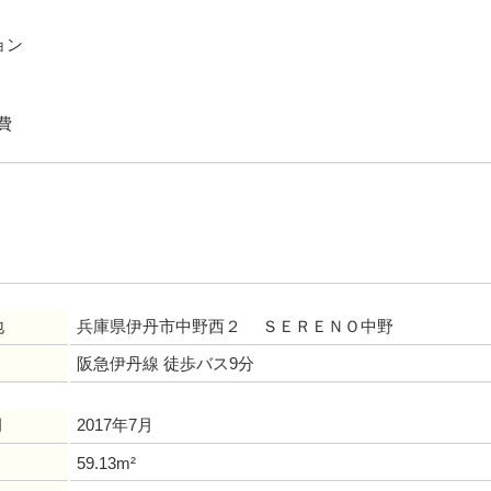
ョン
費
地
兵庫県伊丹市中野西２ ＳＥＲＥＮＯ中野
阪急伊丹線 徒歩バス9分
月
2017年7月
59.13m²