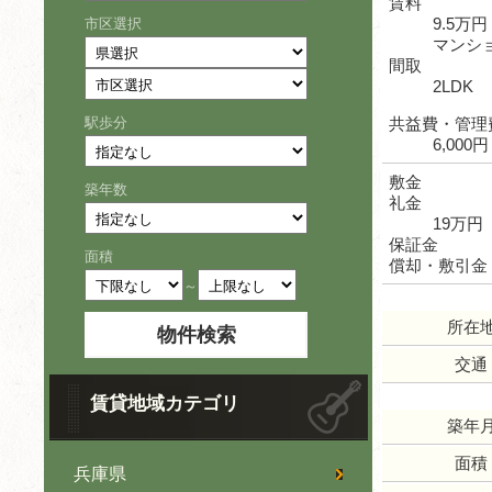
賃料
9.5万円
市区選択
マンシ
間取
2LDK
駅歩分
共益費・管理
6,000円
敷金
築年数
礼金
19万円
保証金
面積
償却・敷引金
～
所在
交通
賃貸地域カテゴリ
築年
面積
兵庫県