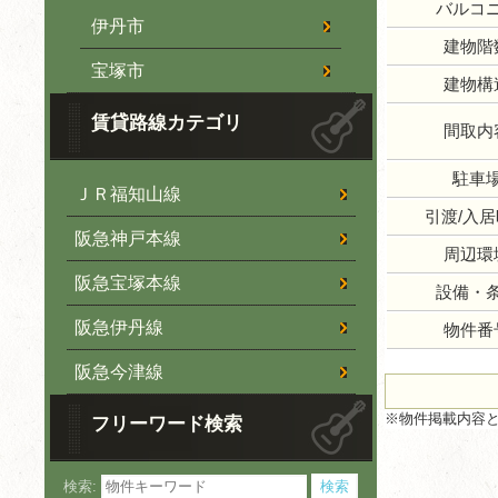
バルコ
伊丹市
建物階
宝塚市
建物構
賃貸路線カテゴリ
間取内
駐車
ＪＲ福知山線
引渡/入
阪急神戸本線
周辺環
阪急宝塚本線
設備・
阪急伊丹線
物件番
阪急今津線
※物件掲載内容
フリーワード検索
検索: