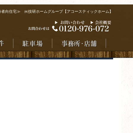
齢者向住宅≫ ㈱技研ホームグループ【アコースティックホーム】