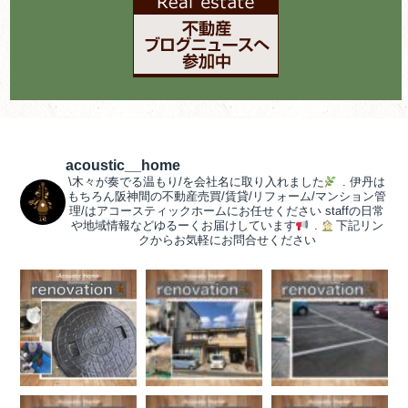
acoustic__home
\木々が奏でる温もり/を会社名に取り入れました
.
伊丹は
もちろん阪神間の不動産売買/賃貸/リフォーム/マンション管
理/はアコースティックホームにお任せください
staffの日常
や地域情報などゆるーくお届けしています
.
下記リン
クからお気軽にお問合せください