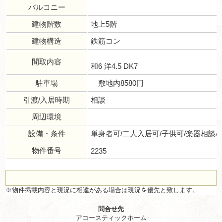
バルコニー
建物階数
地上5階
建物構造
鉄筋コン
間取内容
和6 洋4.5 DK7
駐車場
敷地内8580円
引渡/入居時期
相談
周辺環境
設備・条件
単身者可/二人入居可/子供可/楽器相談
物件番号
2235
※物件掲載内容と現況に相違がある場合は現況を優先と致します。
問合せ先
アコースティックホーム