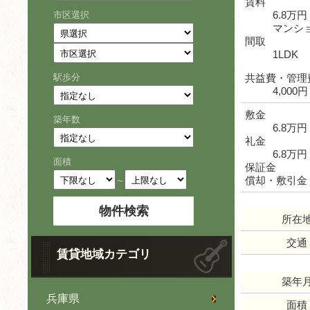
賃料
6.8万円
市区選択
マンシ
間取
1LDK
駅歩分
共益費・管理
4,000円
敷金
築年数
6.8万円
礼金
6.8万円
面積
保証金
償却・敷引金
～
所在
交通
賃貸地域カテゴリ
築年
兵庫県
面積