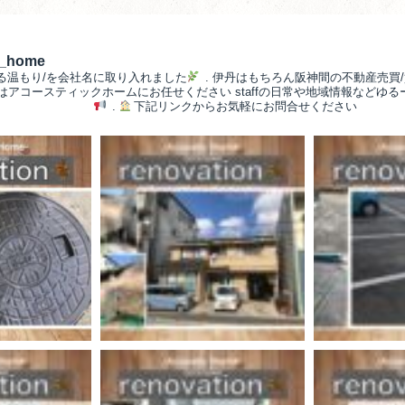
__home
る温もり/を会社名に取り入れました
.
伊丹はもちろん阪神間の不動産売買/
/はアコースティックホームにお任せください
staffの日常や地域情報などゆ
.
下記リンクからお気軽にお問合せください