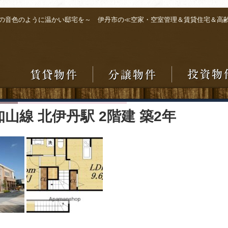
の音色のように温かい邸宅を～ 伊丹市の≪空家・空室管理＆賃貸住宅＆高
山線 北伊丹駅 2階建 築2年