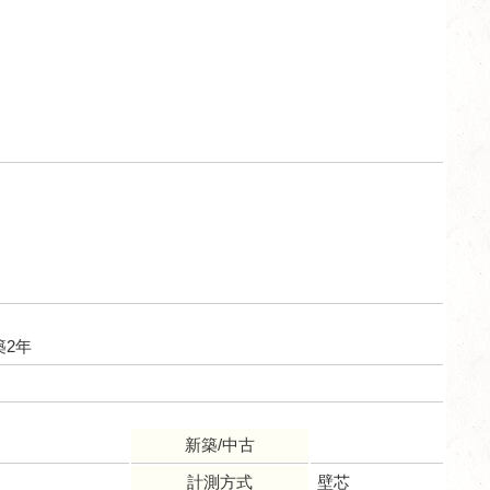
築2年
新築/中古
計測方式
壁芯