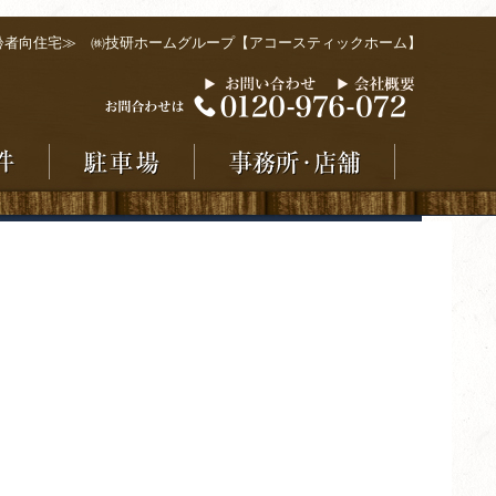
齢者向住宅≫ ㈱技研ホームグループ【アコースティックホーム】