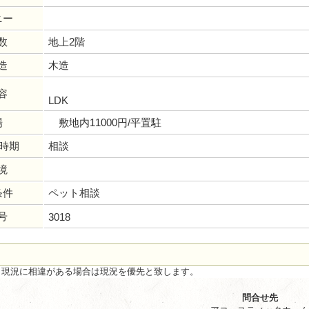
ニー
数
地上2階
造
木造
容
LDK
場
敷地内11000円/平置駐
居時期
相談
境
条件
ペット相談
号
3018
と現況に相違がある場合は現況を優先と致します。
問合せ先