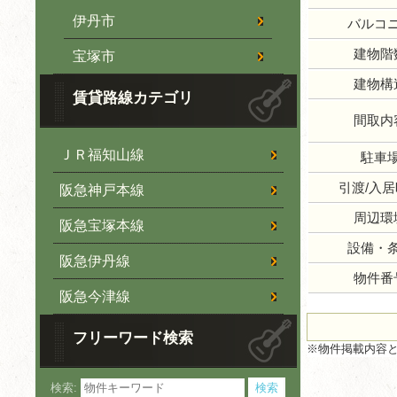
伊丹市
バルコ
建物階
宝塚市
建物構
賃貸路線カテゴリ
間取内
ＪＲ福知山線
駐車
引渡/入
阪急神戸本線
周辺環
阪急宝塚本線
設備・
阪急伊丹線
物件番
阪急今津線
フリーワード検索
※物件掲載内容
検索: