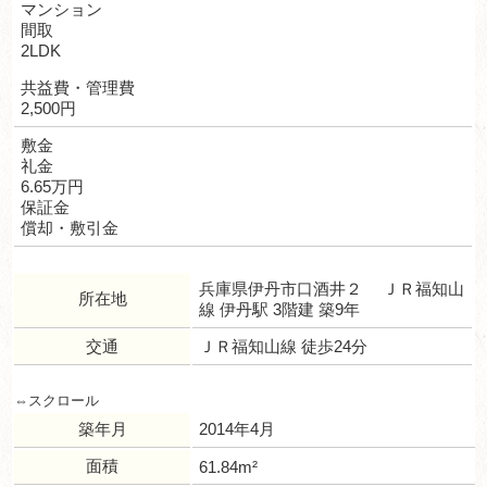
マンション
間取
2LDK
共益費・管理費
2,500円
敷金
礼金
6.65万円
保証金
償却・敷引金
兵庫県伊丹市口酒井２ ＪＲ福知山
所在地
線 伊丹駅 3階建 築9年
交通
ＪＲ福知山線 徒歩24分
築年月
2014年4月
面積
61.84m²