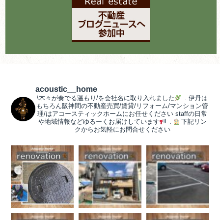
acoustic__home
\木々が奏でる温もり/を会社名に取り入れました
.
伊丹は
もちろん阪神間の不動産売買/賃貸/リフォーム/マンション管
理/はアコースティックホームにお任せください
staffの日常
や地域情報などゆるーくお届けしています
.
下記リン
クからお気軽にお問合せください