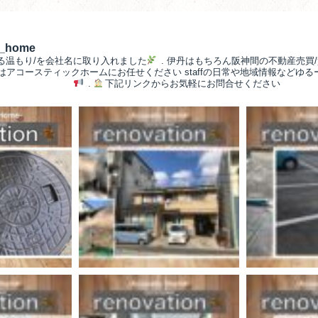
__home
る温もり/を会社名に取り入れました
.
伊丹はもちろん阪神間の不動産売買/
/はアコースティックホームにお任せください
staffの日常や地域情報などゆ
.
下記リンクからお気軽にお問合せください