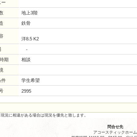
ニー
数
地上3階
造
鉄骨
容
洋8.5 K2
場
-
居時期
相談
境
条件
学生希望
号
2995
と現況に相違がある場合は現況を優先と致します。
問合せ先
アコースティックホー