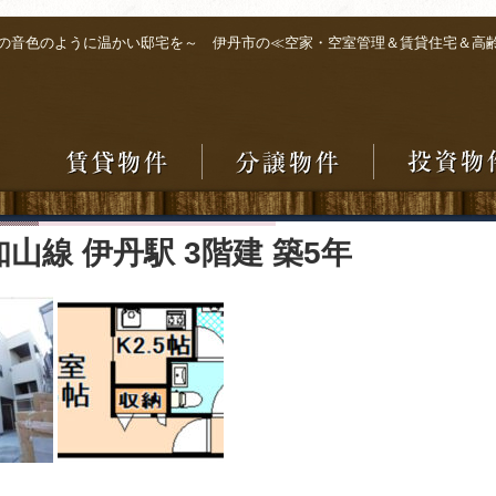
の音色のように温かい邸宅を～ 伊丹市の≪空家・空室管理＆賃貸住宅＆高
山線 伊丹駅 3階建 築5年