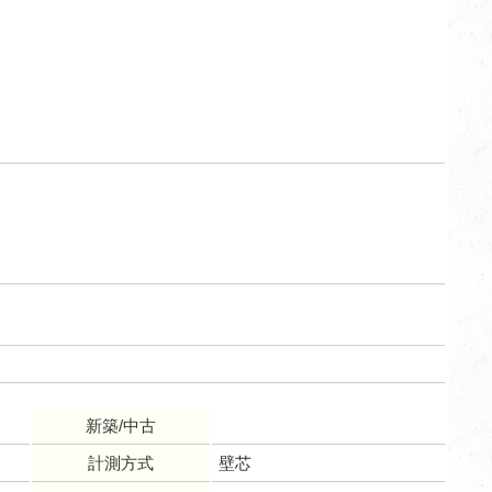
新築/中古
計測方式
壁芯