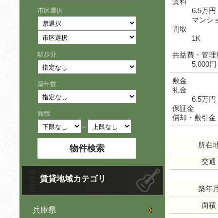
賃料
6.5万円
市区選択
マンシ
間取
1K
駅歩分
共益費・管理
5,000円
敷金
築年数
礼金
6.5万円
保証金
面積
償却・敷引金
～
所在
交通
賃貸地域カテゴリ
築年
面積
兵庫県