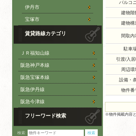
バルコ
伊丹市
建物階
宝塚市
建物構
賃貸路線カテゴリ
間取内
駐車
ＪＲ福知山線
引渡/入
阪急神戸本線
周辺環
阪急宝塚本線
設備・
阪急伊丹線
物件番
阪急今津線
※物件掲載内容
フリーワード検索
検索: