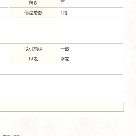
向き
西
部屋階数
1階
取引態様
一般
現況
空家
ム