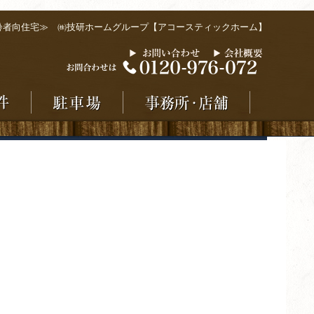
齢者向住宅≫ ㈱技研ホームグループ【アコースティックホーム】