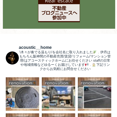
acoustic__home
\木々が奏でる温もり/を会社名に取り入れました
.
伊丹は
もちろん阪神間の不動産売買/賃貸/リフォーム/マンション管
理/はアコースティックホームにお任せください
staffの日常
や地域情報などゆるーくお届けしています
.
下記リン
クからお気軽にお問合せください