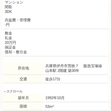
マンション
間取
3DK
共益費・管理費
-円
敷金
礼金
20万円
保証金
償却・敷引金
兵庫県伊丹市荒牧７ 阪急宝塚線
所在地
山本駅 2階建 築30年
交通
徒歩17分
築年月
1992年10月
面積
53m²