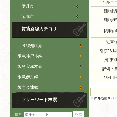
バルコ
伊丹市
建物階
宝塚市
建物構
賃貸路線カテゴリ
間取内
駐車
ＪＲ福知山線
引渡/入
阪急神戸本線
周辺環
阪急宝塚本線
設備・
阪急伊丹線
物件番
阪急今津線
※物件掲載内容
フリーワード検索
検索: