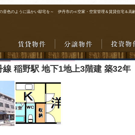
の音色のように温かい邸宅を～ 伊丹市の≪空家・空室管理＆賃貸住宅＆高
線 稲野駅 地下1地上3階建 築32年