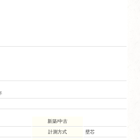
年
新築/中古
計測方式
壁芯