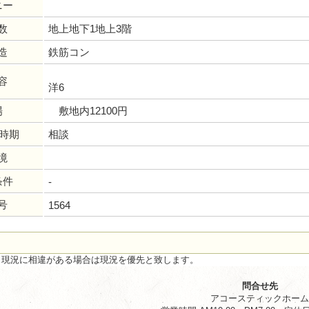
ニー
数
地上地下1地上3階
造
鉄筋コン
容
洋6
場
敷地内12100円
居時期
相談
境
条件
-
号
1564
と現況に相違がある場合は現況を優先と致します。
問合せ先
アコースティックホー