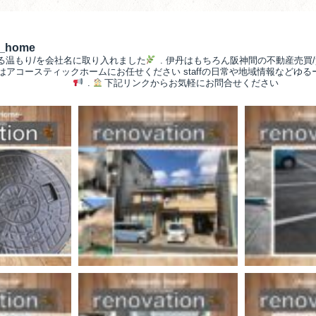
__home
る温もり/を会社名に取り入れました
.
伊丹はもちろん阪神間の不動産売買/
/はアコースティックホームにお任せください
staffの日常や地域情報などゆ
.
下記リンクからお気軽にお問合せください