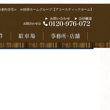
齢者向住宅≫ ㈱技研ホームグループ【アコースティックホーム】