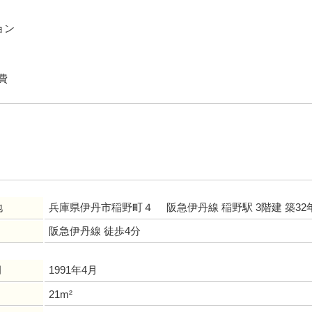
ョン
費
地
兵庫県伊丹市稲野町４ 阪急伊丹線 稲野駅 3階建 築32
阪急伊丹線 徒歩4分
月
1991年4月
21m²