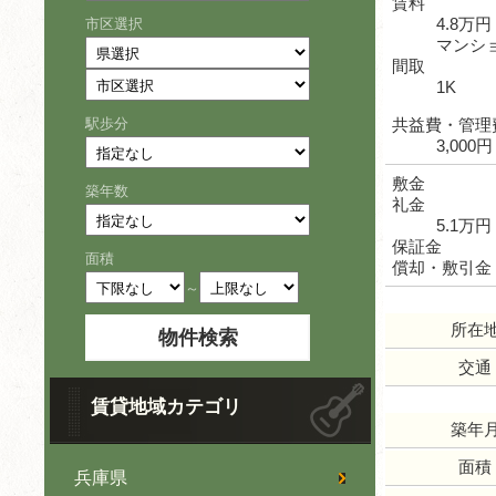
賃料
4.8万円
市区選択
マンシ
間取
1K
駅歩分
共益費・管理
3,000円
敷金
築年数
礼金
5.1万円
保証金
面積
償却・敷引金
～
所在
交通
賃貸地域カテゴリ
築年
面積
兵庫県