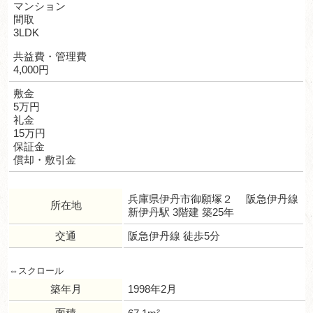
マンション
間取
3LDK
共益費・管理費
4,000円
敷金
5万円
礼金
15万円
保証金
償却・敷引金
兵庫県伊丹市御願塚２ 阪急伊丹線
所在地
新伊丹駅 3階建 築25年
交通
阪急伊丹線 徒歩5分
築年月
1998年2月
面積