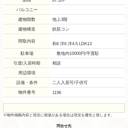
67.1m²
バルコニー
建物階数
地上3階
建物構造
鉄筋コン
間取内容
和6 洋6 洋4.5 LDK13
駐車場
敷地内10000円/平置駐
引渡/入居時期
相談
周辺環境
設備・条件
二人入居可/子供可
物件番号
1196
※物件掲載内容と現況に相違がある場合は現況を優先と致します。
問合せ先