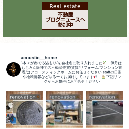
acoustic__home
\木々が奏でる温もり/を会社名に取り入れました
.
伊丹は
もちろん阪神間の不動産売買/賃貸/リフォーム/マンション管
理/はアコースティックホームにお任せください
staffの日常
や地域情報などゆるーくお届けしています
.
下記リン
クからお気軽にお問合せください