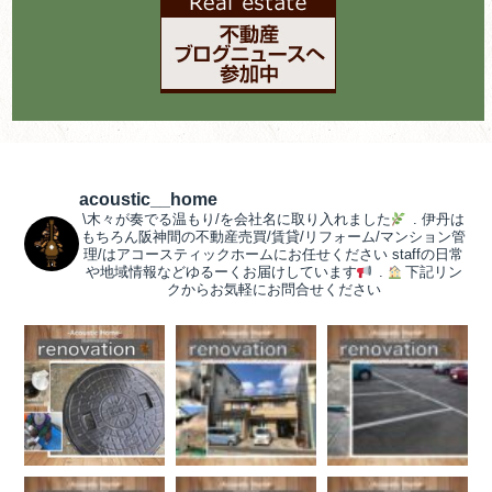
acoustic__home
\木々が奏でる温もり/を会社名に取り入れました
.
伊丹は
もちろん阪神間の不動産売買/賃貸/リフォーム/マンション管
理/はアコースティックホームにお任せください
staffの日常
や地域情報などゆるーくお届けしています
.
下記リン
クからお気軽にお問合せください