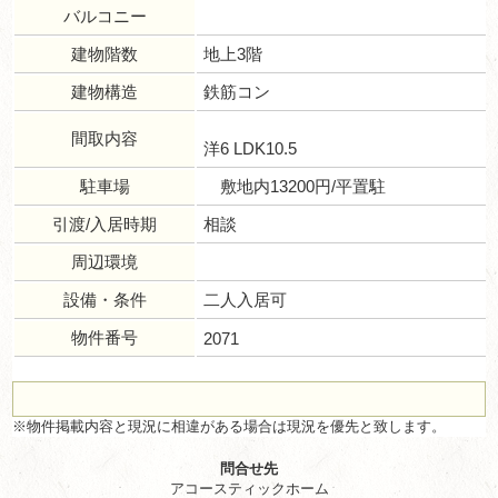
バルコニー
建物階数
地上3階
建物構造
鉄筋コン
間取内容
洋6 LDK10.5
駐車場
敷地内13200円/平置駐
引渡/入居時期
相談
周辺環境
設備・条件
二人入居可
物件番号
2071
※物件掲載内容と現況に相違がある場合は現況を優先と致します。
問合せ先
アコースティックホーム