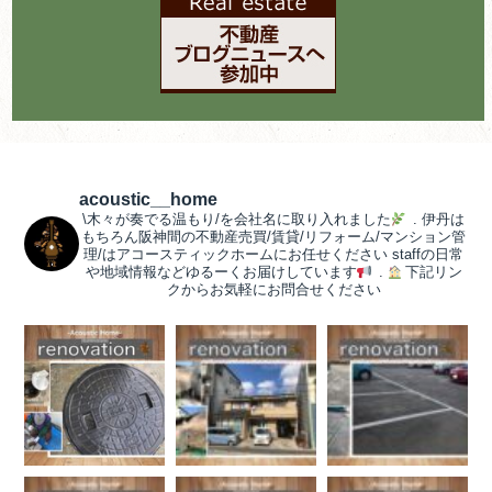
acoustic__home
\木々が奏でる温もり/を会社名に取り入れました
.
伊丹は
もちろん阪神間の不動産売買/賃貸/リフォーム/マンション管
理/はアコースティックホームにお任せください
staffの日常
や地域情報などゆるーくお届けしています
.
下記リン
クからお気軽にお問合せください