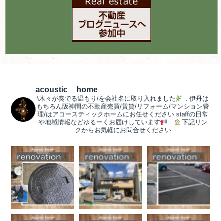
acoustic__home
\木々が奏でる温もり/を会社名に取り入れました
.
伊丹は
もちろん阪神間の不動産売買/賃貸/リフォーム/マンション管
理/はアコースティックホームにお任せください
staffの日常
や地域情報などゆるーくお届けしています
.
下記リン
クからお気軽にお問合せください