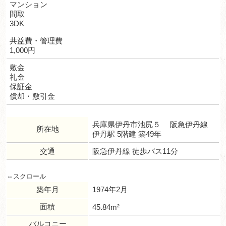
マンション
間取
3DK
共益費・管理費
1,000円
敷金
礼金
保証金
償却・敷引金
兵庫県伊丹市池尻５ 阪急伊丹線
所在地
伊丹駅 5階建 築49年
交通
阪急伊丹線 徒歩バス11分
築年月
1974年2月
面積
45.84m²
バルコニー