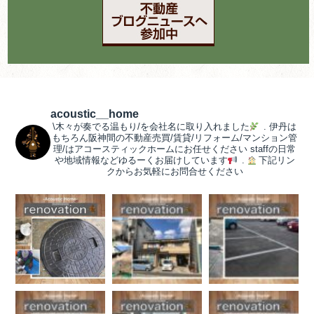
acoustic__home
\木々が奏でる温もり/を会社名に取り入れました
.
伊丹は
もちろん阪神間の不動産売買/賃貸/リフォーム/マンション管
理/はアコースティックホームにお任せください
staffの日常
や地域情報などゆるーくお届けしています
.
下記リン
クからお気軽にお問合せください