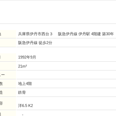
地
兵庫県伊丹市西台３ 阪急伊丹線 伊丹駅 4階建 築30年
阪急伊丹線 徒歩2分
月
1992年9月
21m²
ニー
数
地上4階
造
鉄骨
容
洋6.5 K2
場
-