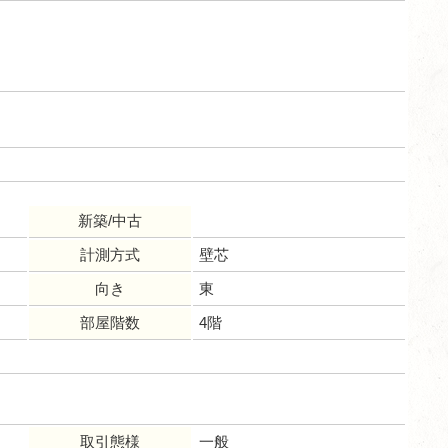
新築/中古
計測方式
壁芯
向き
東
部屋階数
4階
取引態様
一般