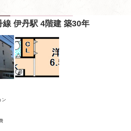
線 伊丹駅 4階建 築30年
ョン
費