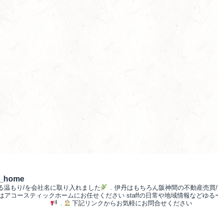
__home
る温もり/を会社名に取り入れました
.
伊丹はもちろん阪神間の不動産売買/
/はアコースティックホームにお任せください
staffの日常や地域情報などゆ
.
下記リンクからお気軽にお問合せください