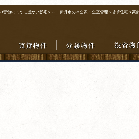
の音色のように温かい邸宅を～ 伊丹市の≪空家・空室管理＆賃貸住宅＆高