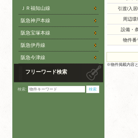
ＪＲ福知山線
引渡/入
周辺環
阪急神戸本線
設備・
阪急宝塚本線
物件番
阪急伊丹線
阪急今津線
※物件掲載内容
フリーワード検索
検索: