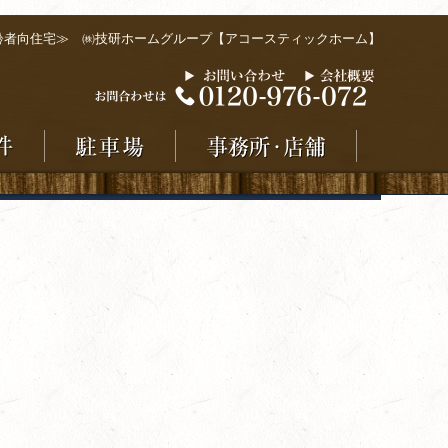
齢者向住宅≫ ㈱技研ホームグループ【アコースティックホーム】