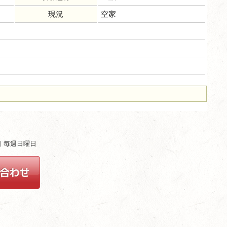
現況
空家
ム
休日 毎週日曜日