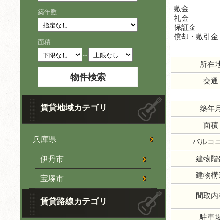
敷金
築年数
礼金
保証金
償却・敷引金
面積
～
所在
交通
賃貸地域カテゴリ
築年
面積
兵庫県
バルコ
建物階
伊丹市
建物構
宝塚市
間取内
賃貸路線カテゴリ
駐車