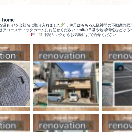
__home
る温もり/を会社名に取り入れました
.
伊丹はもちろん阪神間の不動産売買/
/はアコースティックホームにお任せください
staffの日常や地域情報などゆ
.
下記リンクからお気軽にお問合せください