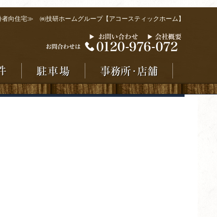
齢者向住宅≫ ㈱技研ホームグループ【アコースティックホーム】