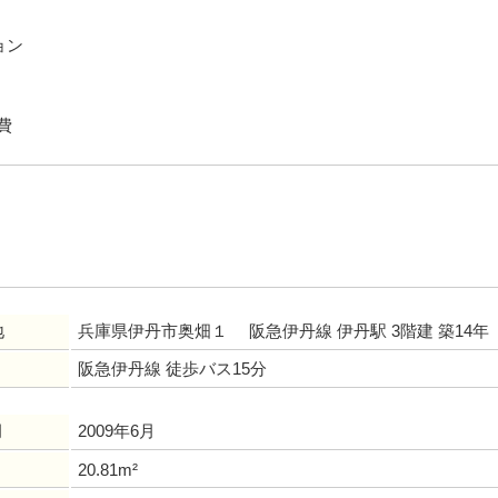
ョン
費
地
兵庫県伊丹市奥畑１ 阪急伊丹線 伊丹駅 3階建 築14年
阪急伊丹線 徒歩バス15分
月
2009年6月
20.81m²