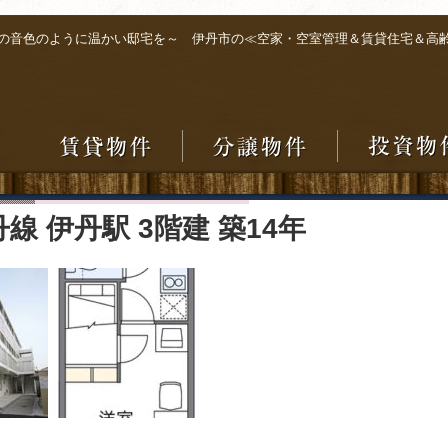
の音色のように温かい邸宅を～ 伊丹市の≪空家・空室管理＆賃貸住宅＆高
線 伊丹駅 3階建 築14年