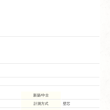
新築/中古
計測方式
壁芯