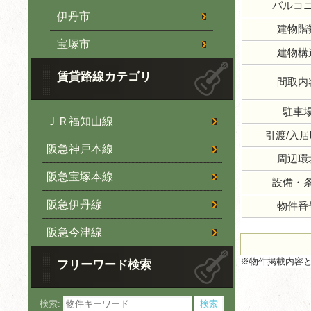
バルコ
伊丹市
建物階
宝塚市
建物構
賃貸路線カテゴリ
間取内
駐車
ＪＲ福知山線
引渡/入
阪急神戸本線
周辺環
阪急宝塚本線
設備・
阪急伊丹線
物件番
阪急今津線
※物件掲載内容
フリーワード検索
検索: