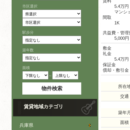
賃料
5.4万円
市区選択
マンシ
間取
1K
駅歩分
共益費・管理
5,000円
敷金
築年数
礼金
5.4万円
保証金
面積
償却・敷引金
～
所在
交通
賃貸地域カテゴリ
築年
面積
兵庫県