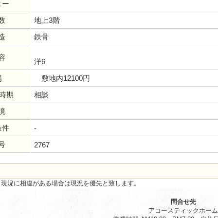
ニー
数
地上3階
造
鉄骨
容
洋6
場
敷地内12100円
居時期
相談
境
条件
-
号
2767
と現況に相違がある場合は現況を優先と致します。
問合せ先
アコースティックホー