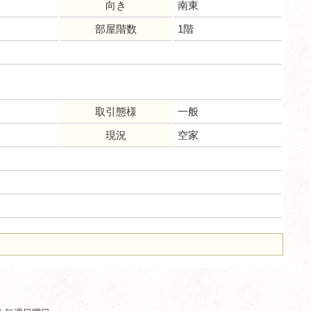
向き
南東
部屋階数
1階
取引態様
一般
現況
空家
ム