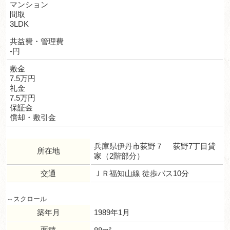
マンション
間取
3LDK
共益費・管理費
-円
敷金
7.5万円
礼金
7.5万円
保証金
償却・敷引金
兵庫県伊丹市荻野７ 荻野7丁目貸
所在地
家（2階部分）
交通
ＪＲ福知山線 徒歩バス10分
築年月
1989年1月
面積