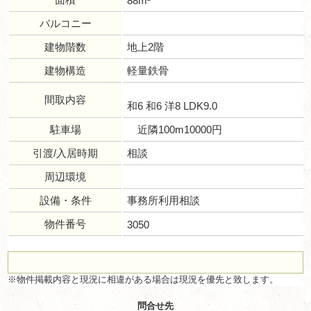
88m²
バルコニー
建物階数
地上2階
建物構造
軽量鉄骨
間取内容
和6 和6 洋8 LDK9.0
駐車場
近隣100m10000円
引渡/入居時期
相談
周辺環境
設備・条件
事務所利用相談
物件番号
3050
※物件掲載内容と現況に相違がある場合は現況を優先と致します。
問合せ先