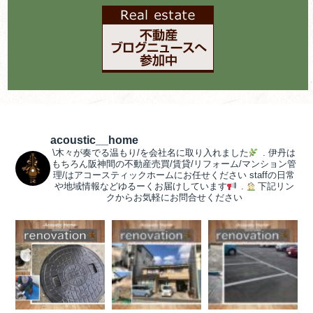
acoustic__home
\木々が奏でる温もり/を会社名に取り入れました
.
伊丹は
もちろん阪神間の不動産売買/賃貸/リフォーム/マンション管
理/はアコースティックホームにお任せください
staffの日常
や地域情報などゆるーくお届けしています
.
下記リン
クからお気軽にお問合せください