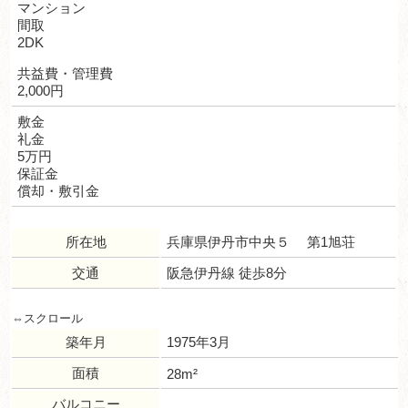
マンション
間取
2DK
共益費・管理費
2,000円
敷金
礼金
5万円
保証金
償却・敷引金
所在地
兵庫県伊丹市中央５ 第1旭荘
交通
阪急伊丹線 徒歩8分
築年月
1975年3月
面積
28m²
バルコニー