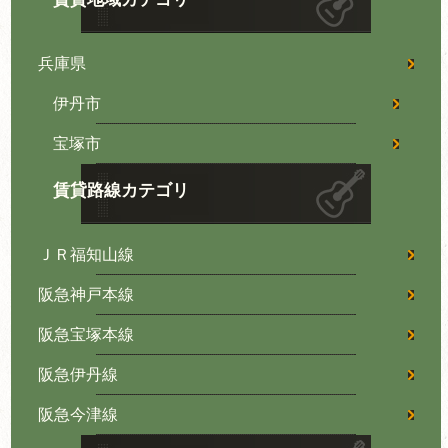
兵庫県
伊丹市
宝塚市
賃貸路線カテゴリ
ＪＲ福知山線
阪急神戸本線
阪急宝塚本線
阪急伊丹線
阪急今津線