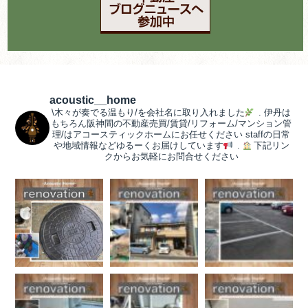
acoustic__home
\木々が奏でる温もり/を会社名に取り入れました
.
伊丹は
もちろん阪神間の不動産売買/賃貸/リフォーム/マンション管
理/はアコースティックホームにお任せください
staffの日常
や地域情報などゆるーくお届けしています
.
下記リン
クからお気軽にお問合せください