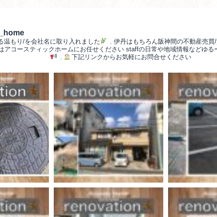
__home
る温もり/を会社名に取り入れました
.
伊丹はもちろん阪神間の不動産売買/
/はアコースティックホームにお任せください
staffの日常や地域情報などゆ
.
下記リンクからお気軽にお問合せください