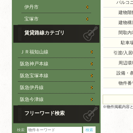
バルコ
伊丹市
建物階
宝塚市
建物構
賃貸路線カテゴリ
間取内
駐車
ＪＲ福知山線
引渡/入
周辺環
阪急神戸本線
設備・
阪急宝塚本線
物件番
阪急伊丹線
阪急今津線
※物件掲載内容
フリーワード検索
検索: