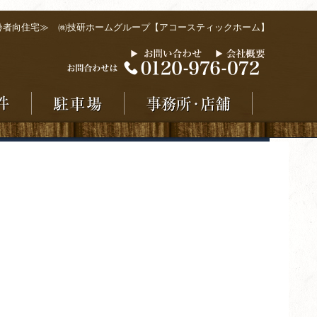
齢者向住宅≫ ㈱技研ホームグループ【アコースティックホーム】