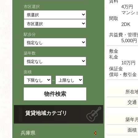
賃料
4万円
市区選択
マンシ
間取
2DK
駅歩分
共益費・管理
5,000円
敷金
築年数
礼金
10万円
保証金
面積
償却・敷引金
～
所在
交通
賃貸地域カテゴリ
築年
面積
兵庫県