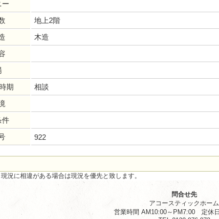
ニー
数
地上2階
造
木造
容
場
居時期
相談
境
条件
号
922
と現況に相違がある場合は現況を優先と致します。
問合せ先
アコースティックホー
営業時間 AM10:00～PM7:00 定