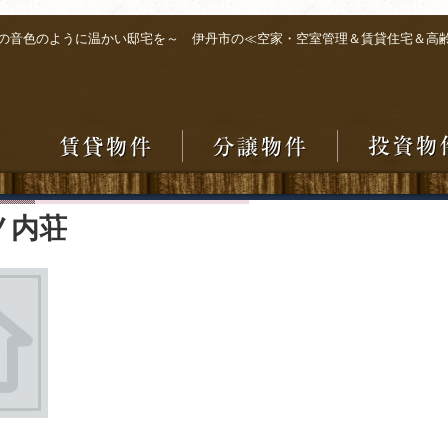
の音色のように温かい邸宅を～ 伊丹市の≪空家・空室管理＆賃貸住宅＆高
ノ内荘