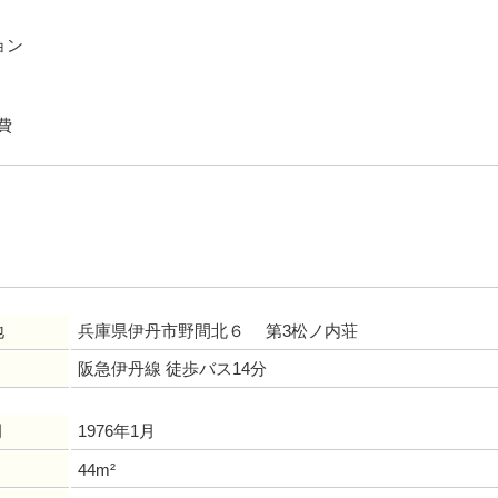
ョン
費
地
兵庫県伊丹市野間北６ 第3松ノ内荘
阪急伊丹線 徒歩バス14分
月
1976年1月
44m²