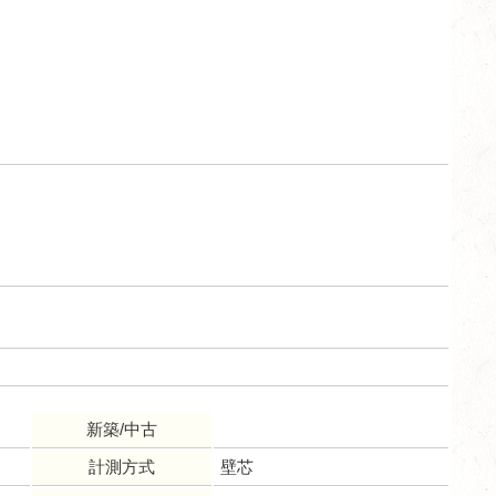
新築/中古
計測方式
壁芯