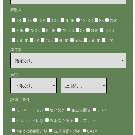
間取り
1R
1K
1SK
1DK
1LDK
1SLDK
2K
2SK
2DK
2SDK
2LDK
2SLDK
3K
3DK
3LDK
3SLDK
4K
4DK
4LDK
5DK
5SLDK
12K
築年数
面積
～
設備・条件
リノベーション
追い焚き
独立洗面台
シャワー
バス・トイレ別
温水洗浄便座
エアコン
室内洗濯機置き場
洗濯機置き場有
CATV