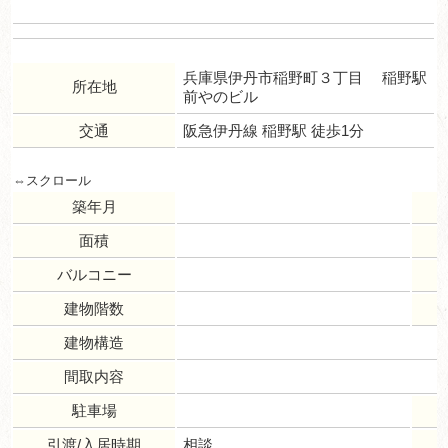
兵庫県伊丹市稲野町３丁目 稲野駅
所在地
前やのビル
交通
阪急伊丹線 稲野駅 徒歩1分
築年月
面積
バルコニー
建物階数
建物構造
間取内容
駐車場
引渡/入居時期
相談