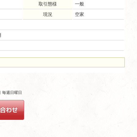
取引態様
一般
現況
空家
月
ム
休日 毎週日曜日