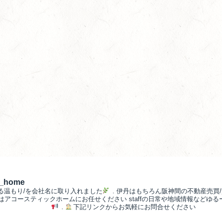
__home
る温もり/を会社名に取り入れました
.
伊丹はもちろん阪神間の不動産売買/
/はアコースティックホームにお任せください
staffの日常や地域情報などゆ
.
下記リンクからお気軽にお問合せください