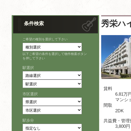
秀栄ハイ
条件検索
ご希望の種別を選択して下さい
以下ご希望の条件を選択して物件検索ボタン
を押して下さい
駅選択
賃料
6.81万
市区選択
マンシ
間取
2DK
駅歩分
共益費・管理
3,800円