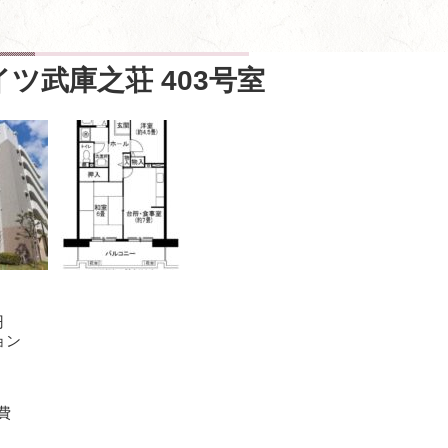
ツ武庫之荘 403号室
円
ョン
費