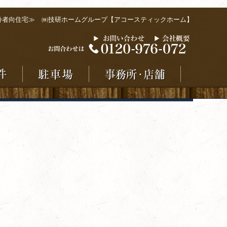
齢者向住宅≫ ㈱技研ホームグループ【アコースティックホーム】