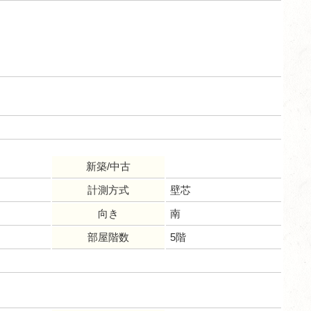
新築/中古
計測方式
壁芯
向き
南
部屋階数
5階