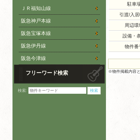
駐車
ＪＲ福知山線
引渡/入
阪急神戸本線
周辺環
阪急宝塚本線
設備・
阪急伊丹線
物件番
阪急今津線
※物件掲載内容
フリーワード検索
検索: