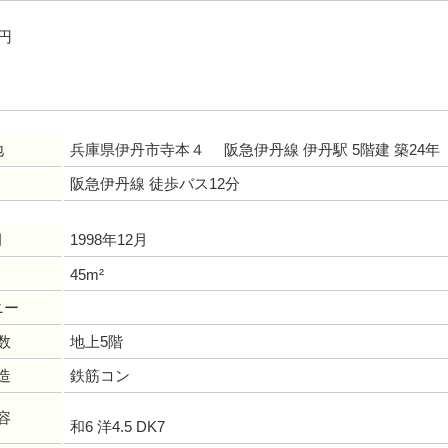
万円
地
兵庫県伊丹市寺本４ 阪急伊丹線 伊丹駅 5階建 築24年
阪急伊丹線 徒歩バス12分
月
1998年12月
45m²
ニー
数
地上5階
造
鉄筋コン
容
和6 洋4.5 DK7