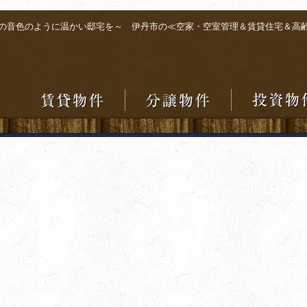
の音色のように温かい邸宅を～ 伊丹市の≪空家・空室管理＆賃貸住宅＆高