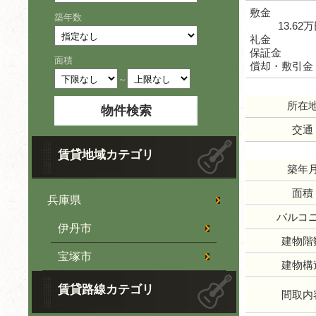
敷金
築年数
13.62
礼金
保証金
面積
償却・敷引金
～
所在
交通
賃貸地域カテゴリ
築年
面積
兵庫県
バルコ
伊丹市
建物階
宝塚市
建物構
賃貸路線カテゴリ
間取内