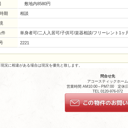
場
敷地内8580円
居時期
相談
境
条件
単身者可/二人入居可/子供可/楽器相談/フリーレント1ヶ
号
2221
と現況に相違がある場合は現況を優先と致します。
問合せ先
アコースティックホー
営業時間 AM10:00～PM7:00 定
TEL 0120-976-072