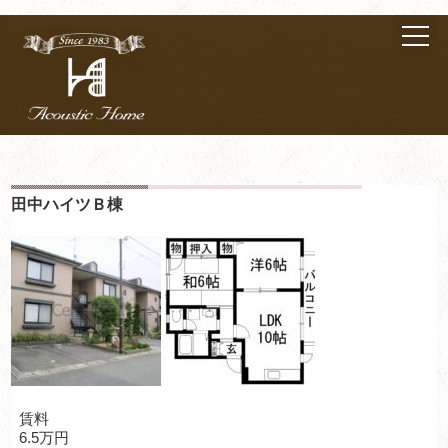
田中ハイツＢ棟
賃料
6.5万円