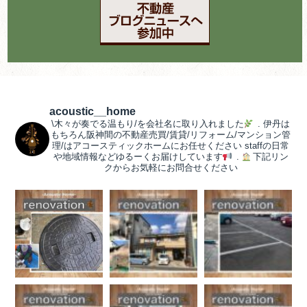
acoustic__home
\木々が奏でる温もり/を会社名に取り入れました
.
伊丹は
もちろん阪神間の不動産売買/賃貸/リフォーム/マンション管
理/はアコースティックホームにお任せください
staffの日常
や地域情報などゆるーくお届けしています
.
下記リン
クからお気軽にお問合せください