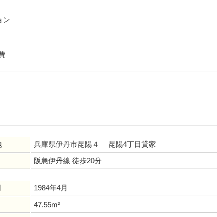
ョン
費
地
兵庫県伊丹市昆陽４ 昆陽4丁目貸家
阪急伊丹線 徒歩20分
月
1984年4月
47.55m²