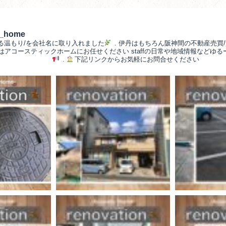
__home
る温もり/を会社名に取り入れました
.
伊丹はもちろん阪神間の不動産売買/
/はアコースティックホームにお任せください
staffの日常や地域情報などゆ
.
下記リンクからお気軽にお問合せください