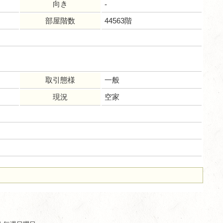
向き
-
部屋階数
44563階
取引態様
一般
現況
空家
ム