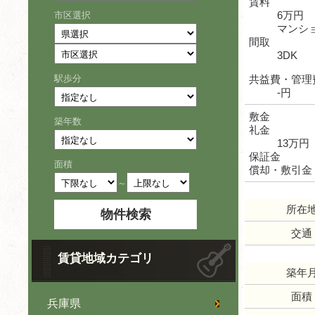
賃料
6万円
市区選択
マンシ
間取
3DK
駅歩分
共益費・管理
-円
敷金
築年数
礼金
13万円
保証金
面積
償却・敷引金
～
所在
交通
賃貸地域カテゴリ
築年
面積
兵庫県