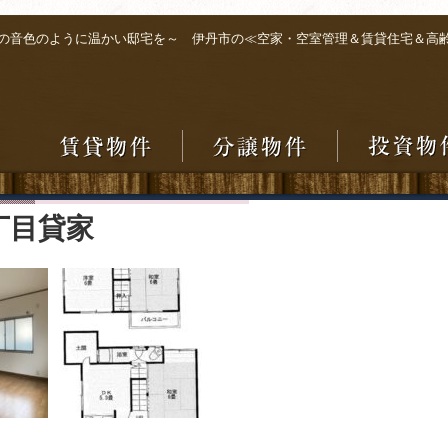
の音色のように温かい邸宅を～ 伊丹市の≪空家・空室管理＆賃貸住宅＆高
丁目貸家