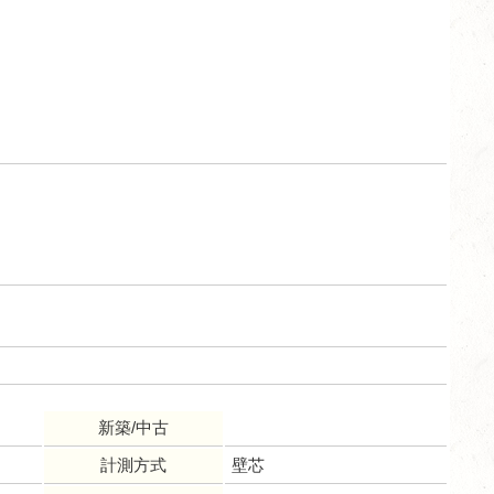
新築/中古
計測方式
壁芯