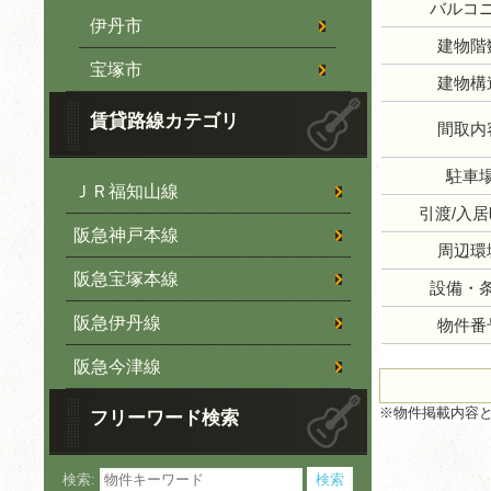
バルコ
伊丹市
建物階
宝塚市
建物構
賃貸路線カテゴリ
間取内
駐車
ＪＲ福知山線
引渡/入
阪急神戸本線
周辺環
阪急宝塚本線
設備・
阪急伊丹線
物件番
阪急今津線
※物件掲載内容
フリーワード検索
検索: