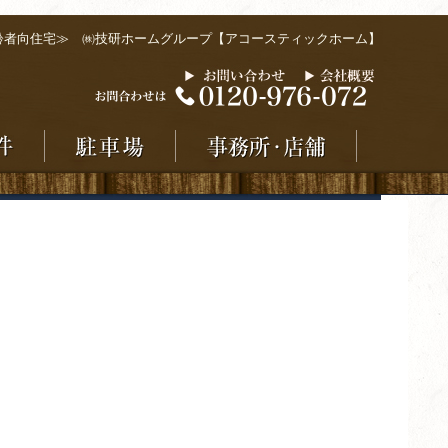
齢者向住宅≫ ㈱技研ホームグループ【アコースティックホーム】