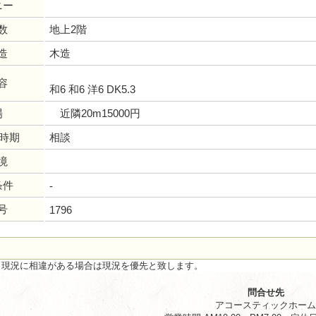
ニー
数
地上2階
造
木造
容
和6 和6 洋6 DK5.3
場
近隣20m15000円
居時期
相談
境
条件
-
号
1796
と現況に相違がある場合は現況を優先と致します。
問合せ先
アコースティックホー