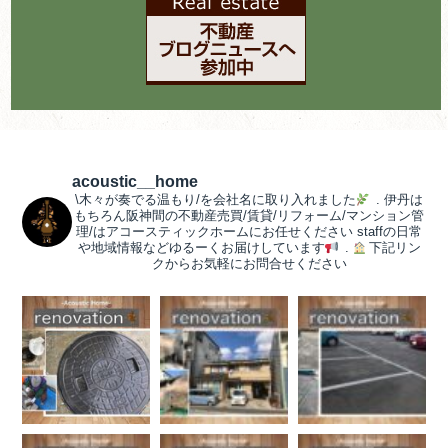
acoustic__home
\木々が奏でる温もり/を会社名に取り入れました
.
伊丹は
もちろん阪神間の不動産売買/賃貸/リフォーム/マンション管
理/はアコースティックホームにお任せください
staffの日常
や地域情報などゆるーくお届けしています
.
下記リン
クからお気軽にお問合せください