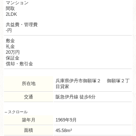
マンション
間取
2LDK
共益費・管理費
-円
敷金
礼金
20万円
保証金
償却・敷引金
兵庫県伊丹市御願塚２ 御願塚２丁
所在地
目貸家
交通
阪急伊丹線 徒歩6分
築年月
1969年9月
面積
45.58m²