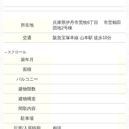
兵庫県伊丹市荒牧6丁目 市営鶴田
所在地
団地2号棟
交通
阪急宝塚本線 山本駅 徒歩10分
築年月
面積
バルコニー
建物階数
建物構造
間取内容
駐車場
引渡/入居時期
相談