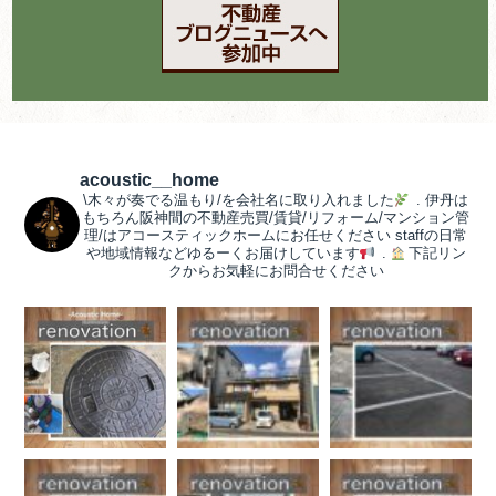
acoustic__home
\木々が奏でる温もり/を会社名に取り入れました
.
伊丹は
もちろん阪神間の不動産売買/賃貸/リフォーム/マンション管
理/はアコースティックホームにお任せください
staffの日常
や地域情報などゆるーくお届けしています
.
下記リン
クからお気軽にお問合せください