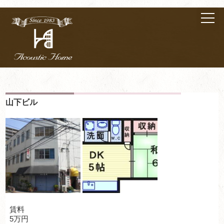
山下ビル
賃料
5万円