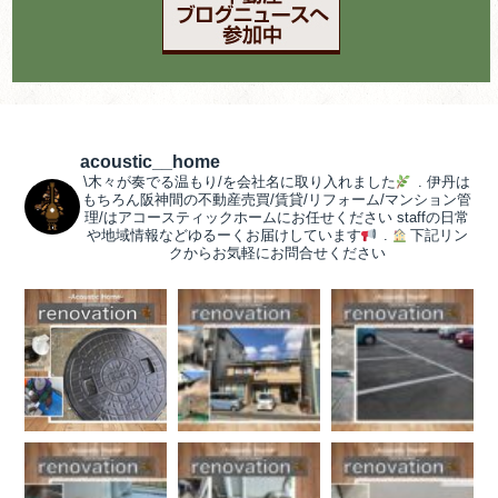
acoustic__home
\木々が奏でる温もり/を会社名に取り入れました
.
伊丹は
もちろん阪神間の不動産売買/賃貸/リフォーム/マンション管
理/はアコースティックホームにお任せください
staffの日常
や地域情報などゆるーくお届けしています
.
下記リン
クからお気軽にお問合せください