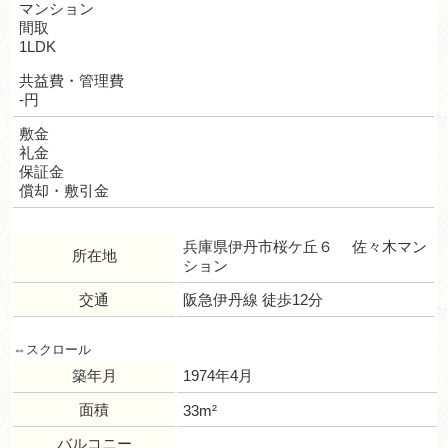
マンション
間取
1LDK
共益費・管理費
-円
敷金
礼金
保証金
償却・敷引金
兵庫県伊丹市桜ケ丘６ 佐々木マン
所在地
ション
交通
阪急伊丹線 徒歩12分
築年月
1974年4月
面積
33m²
バルコニー