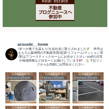
acoustic__home
\木々が奏でる温もり/を会社名に取り入れました
.
伊丹は
もちろん阪神間の不動産売買/賃貸/リフォーム/マンション管
理/はアコースティックホームにお任せください
staffの日常
や地域情報などゆるーくお届けしています
.
下記リン
クからお気軽にお問合せください