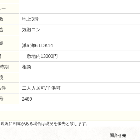
ニー
数
地上3階
造
気泡コン
容
洋6 洋6 LDK14
場
敷地内13000円
居時期
相談
境
条件
二人入居可/子供可
号
2489
と現況に相違がある場合は現況を優先と致します。
問合せ先