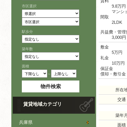
賃料
9.8万円
市区選択
マンシ
間取
2LDK
駅歩分
共益費・管理
3,000円
敷金
築年数
5万円
礼金
10万円
面積
保証金
償却・敷引金
～
所在
交通
賃貸地域カテゴリ
築年
兵庫県
面積