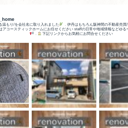
__home
る温もり/を会社名に取り入れました
.
伊丹はもちろん阪神間の不動産売買/
/はアコースティックホームにお任せください
staffの日常や地域情報などゆ
.
下記リンクからお気軽にお問合せください