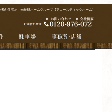
齢者向住宅≫ ㈱技研ホームグループ【アコースティックホーム】