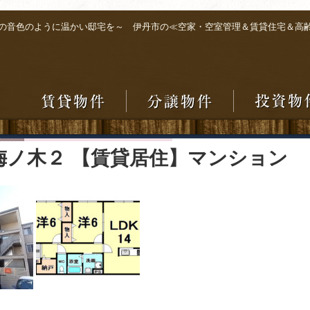
の音色のように温かい邸宅を～ 伊丹市の≪空家・空室管理＆賃貸住宅＆高
梅ノ木２ 【賃貸居住】マンション