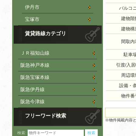
伊丹市
バルコ
建物階
宝塚市
建物構
賃貸路線カテゴリ
間取内
ＪＲ福知山線
駐車
引渡/入
阪急神戸本線
周辺環
阪急宝塚本線
設備・
阪急伊丹線
物件番
阪急今津線
フリーワード検索
※物件掲載内容
検索: