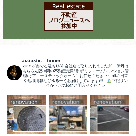
acoustic__home
\木々が奏でる温もり/を会社名に取り入れました
.
伊丹は
もちろん阪神間の不動産売買/賃貸/リフォーム/マンション管
理/はアコースティックホームにお任せください
staffの日常
や地域情報などゆるーくお届けしています
.
下記リン
クからお気軽にお問合せください