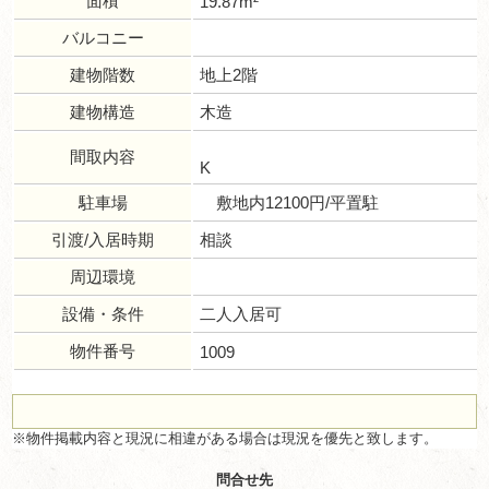
面積
19.87m²
バルコニー
建物階数
地上2階
建物構造
木造
間取内容
K
駐車場
敷地内12100円/平置駐
引渡/入居時期
相談
周辺環境
設備・条件
二人入居可
物件番号
1009
※物件掲載内容と現況に相違がある場合は現況を優先と致します。
問合せ先