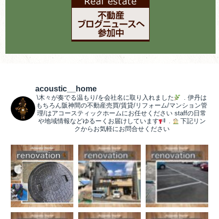
acoustic__home
\木々が奏でる温もり/を会社名に取り入れました
.
伊丹は
もちろん阪神間の不動産売買/賃貸/リフォーム/マンション管
理/はアコースティックホームにお任せください
staffの日常
や地域情報などゆるーくお届けしています
.
下記リン
クからお気軽にお問合せください