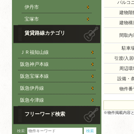
バルコ
伊丹市
建物階
宝塚市
建物構
賃貸路線カテゴリ
間取内
駐車
ＪＲ福知山線
引渡/入
阪急神戸本線
周辺環
阪急宝塚本線
設備・
阪急伊丹線
物件番
阪急今津線
※物件掲載内容
フリーワード検索
検索: