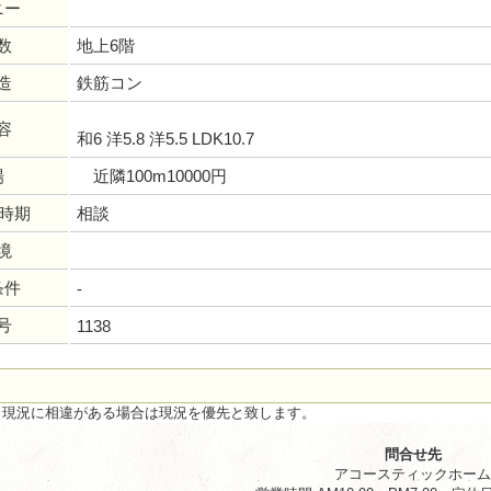
ニー
数
地上6階
造
鉄筋コン
容
和6 洋5.8 洋5.5 LDK10.7
場
近隣100m10000円
居時期
相談
境
条件
-
号
1138
と現況に相違がある場合は現況を優先と致します。
問合せ先
アコースティックホー