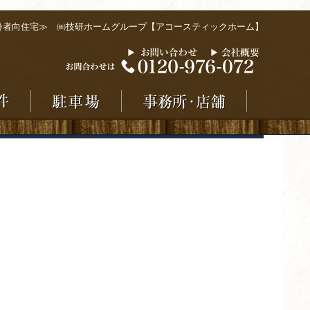
齢者向住宅≫ ㈱技研ホームグループ【アコースティックホーム】