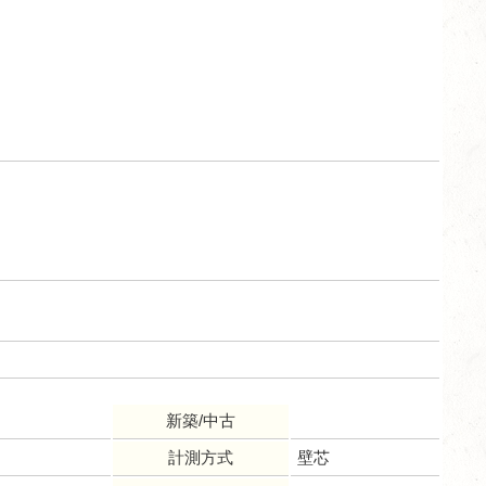
新築/中古
計測方式
壁芯