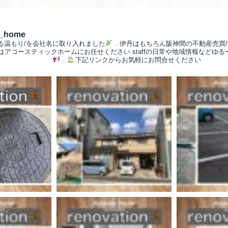
__home
る温もり/を会社名に取り入れました
.
伊丹はもちろん阪神間の不動産売買/
/はアコースティックホームにお任せください
staffの日常や地域情報などゆ
.
下記リンクからお気軽にお問合せください