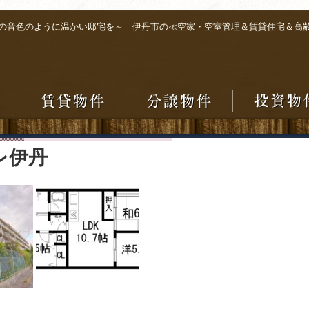
の音色のように温かい邸宅を～ 伊丹市の≪空家・空室管理＆賃貸住宅＆高
レ伊丹