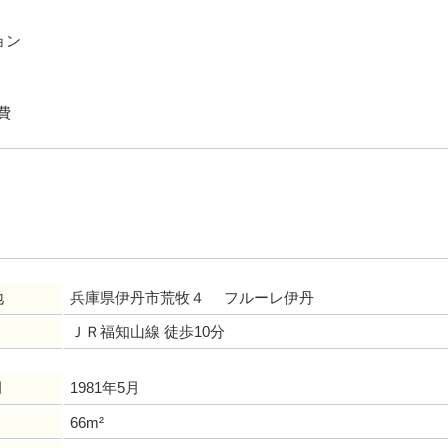
ョン
費
地
兵庫県伊丹市荒牧４ フルーレ伊丹
ＪＲ福知山線 徒歩10分
月
1981年5月
66m²