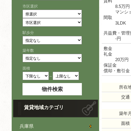
賃料
8.5万円
市区選択
マンシ
間取
3LDK
駅歩分
共益費・管理
-円
敷金
築年数
礼金
20万円
保証金
面積
償却・敷引金
～
所在
交通
賃貸地域カテゴリ
築年
面積
兵庫県