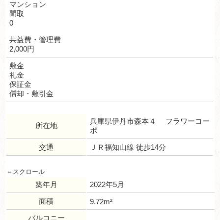
マンション
間取
0
共益費・管理費
2,000円
敷金
礼金
保証金
償却・敷引金
兵庫県伊丹市森本４ フラワーコー
所在地
ポ
交通
ＪＲ福知山線 徒歩14分
築年月
2022年5月
面積
9.72m²
バルコニー