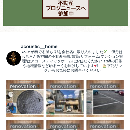
acoustic__home
\木々が奏でる温もり/を会社名に取り入れました
.
伊丹は
もちろん阪神間の不動産売買/賃貸/リフォーム/マンション管
理/はアコースティックホームにお任せください
staffの日常
や地域情報などゆるーくお届けしています
.
下記リン
クからお気軽にお問合せください