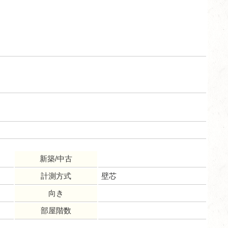
新築/中古
計測方式
壁芯
向き
部屋階数