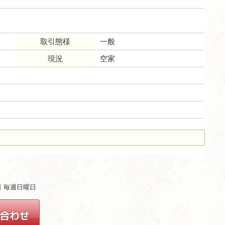
取引態様
一般
現況
空家
ム
休日 毎週日曜日