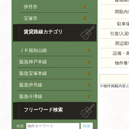
伊丹市
間取内
宝塚市
駐車
賃貸路線カテゴリ
引渡/入
周辺環
ＪＲ福知山線
設備・
阪急神戸本線
物件番
阪急宝塚本線
阪急伊丹線
※物件掲載内容
阪急今津線
フリーワード検索
検索: