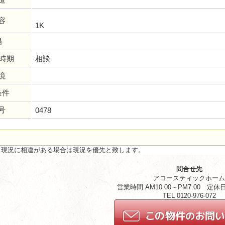
容
1K
場
居時期
相談
境
条件
号
0478
と現況に相違がある場合は現況を優先と致します。
問合せ先
アコースティックホー
営業時間 AM10:00～PM7:00 定
TEL 0120-976-072