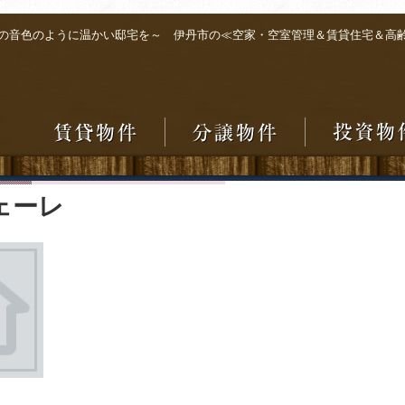
の音色のように温かい邸宅を～ 伊丹市の≪空家・空室管理＆賃貸住宅＆高
ェーレ