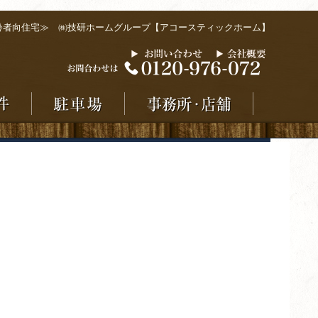
齢者向住宅≫ ㈱技研ホームグループ【アコースティックホーム】