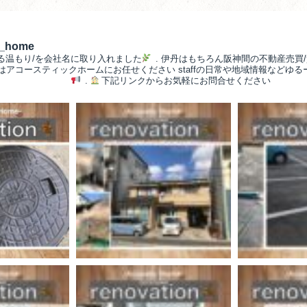
__home
る温もり/を会社名に取り入れました
.
伊丹はもちろん阪神間の不動産売買/
/はアコースティックホームにお任せください
staffの日常や地域情報などゆ
.
下記リンクからお気軽にお問合せください