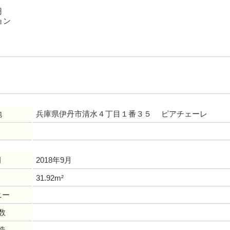
円
ョン
地
兵庫県伊丹市清水４丁目１番３５ ピアチェーレ
月
2018年9月
31.92m²
ニー
数
造