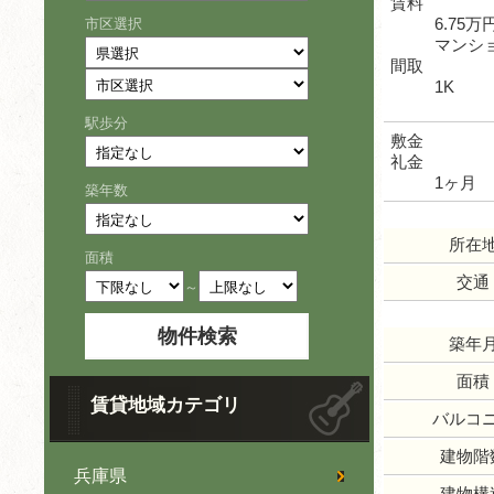
賃料
6.75万
市区選択
マンシ
間取
1K
駅歩分
敷金
礼金
1ヶ月
築年数
所在
面積
交通
～
築年
面積
賃貸地域カテゴリ
バルコ
建物階
兵庫県
建物構