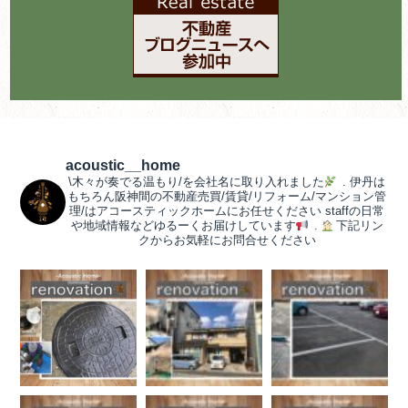
acoustic__home
\木々が奏でる温もり/を会社名に取り入れました
.
伊丹は
もちろん阪神間の不動産売買/賃貸/リフォーム/マンション管
理/はアコースティックホームにお任せください
staffの日常
や地域情報などゆるーくお届けしています
.
下記リン
クからお気軽にお問合せください