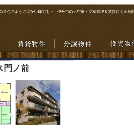
の音色のように温かい邸宅を～ 伊丹市の≪空家・空室管理＆賃貸住宅＆高
ス門ノ前