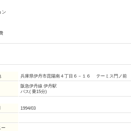
ョン
費
地
兵庫県伊丹市昆陽南４丁目６－１６ テーミス門ノ前
阪急伊丹線 伊丹駅
バス( 乗15分)
月
1994/03
ニー