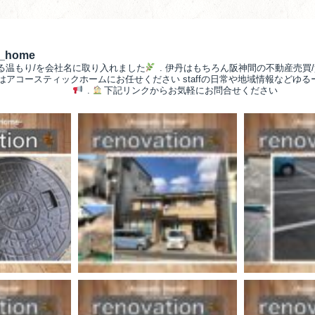
__home
る温もり/を会社名に取り入れました
.
伊丹はもちろん阪神間の不動産売買/
/はアコースティックホームにお任せください
staffの日常や地域情報などゆ
.
下記リンクからお気軽にお問合せください