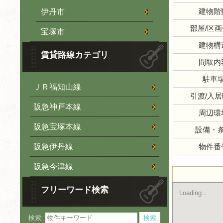
建物階
伊丹市
部屋/区
宝塚市
建物構
賃貸路線カテゴリ
間取内
駐車
ＪＲ福知山線
引渡/入
阪急神戸本線
周辺環
阪急宝塚本線
設備・
阪急伊丹線
物件番
阪急今津線
フリーワード検索
Loading...
検索: