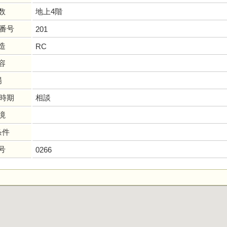
数
地上4階
画番号
201
造
RC
容
場
居時期
相談
境
条件
号
0266