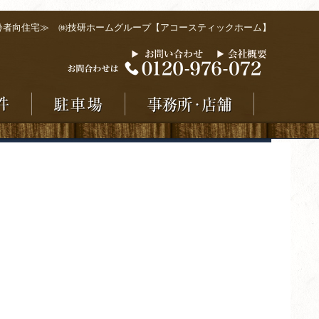
齢者向住宅≫ ㈱技研ホームグループ【アコースティックホーム】