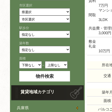
賃料
7万円
市区選択
マンシ
間取
3LDK
駅歩分
共益費・管理
3,000円
敷金
築年数
礼金
10万円
面積
所在
～
交通
賃貸地域カテゴリ
築年
面積
兵庫県
バルコ