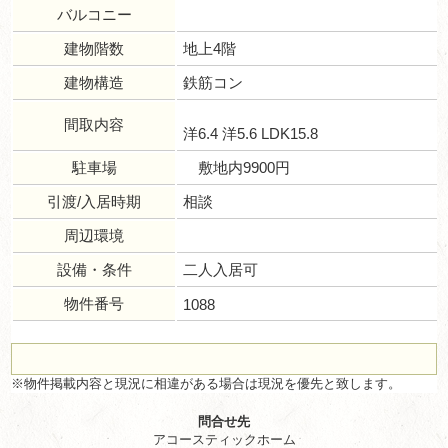
バルコニー
建物階数
地上4階
建物構造
鉄筋コン
間取内容
洋6.4 洋5.6 LDK15.8
駐車場
敷地内9900円
引渡/入居時期
相談
周辺環境
設備・条件
二人入居可
物件番号
1088
※物件掲載内容と現況に相違がある場合は現況を優先と致します。
問合せ先
アコースティックホーム