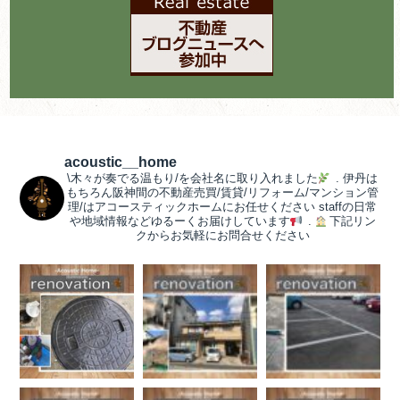
acoustic__home
\木々が奏でる温もり/を会社名に取り入れました
.
伊丹は
もちろん阪神間の不動産売買/賃貸/リフォーム/マンション管
理/はアコースティックホームにお任せください
staffの日常
や地域情報などゆるーくお届けしています
.
下記リン
クからお気軽にお問合せください