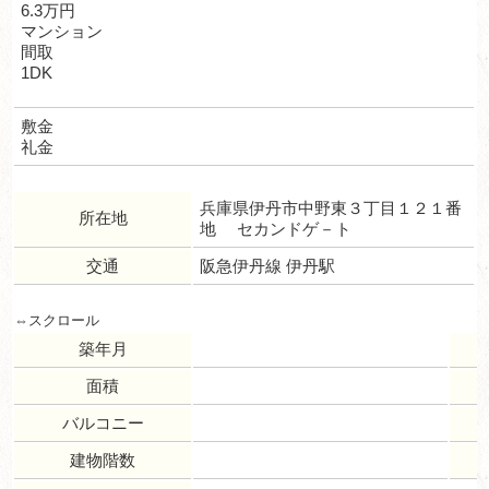
6.3万円
マンション
間取
1DK
敷金
礼金
兵庫県伊丹市中野東３丁目１２１番
所在地
地 セカンドゲ－ト
交通
阪急伊丹線 伊丹駅
築年月
面積
バルコニー
建物階数