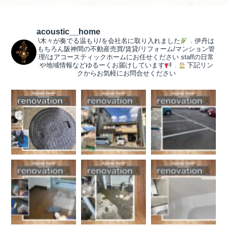
acoustic__home
\木々が奏でる温もり/を会社名に取り入れました
.
伊丹は
もちろん阪神間の不動産売買/賃貸/リフォーム/マンション管
理/はアコースティックホームにお任せください
staffの日常
や地域情報などゆるーくお届けしています
.
下記リン
クからお気軽にお問合せください