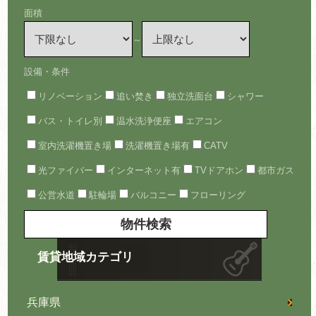
面積
～
設備・条件
リノベーション
追い焚き
独立洗面台
シャワー
バス・トイレ別
温水洗浄便座
エアコン
室内洗濯機置き場
洗濯機置き場有
CATV
光ファイバー
インターネット有
TVドアホン
都市ガス
公営水道
駐輪場
バルコニー
フローリング
賃貸地域カテゴリ
兵庫県