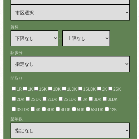
賃料
～
駅歩分
間取り
1R
1K
1SK
1DK
1LDK
1SLDK
2K
2SK
2DK
2SDK
2LDK
2SLDK
3K
3DK
3LDK
3SLDK
4K
4DK
4LDK
5DK
5SLDK
12K
築年数