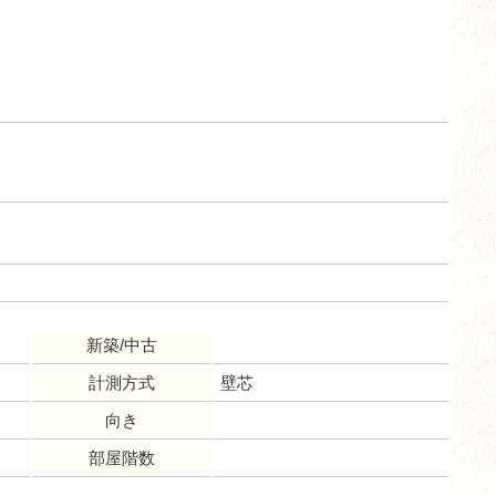
新築/中古
計測方式
壁芯
向き
部屋階数