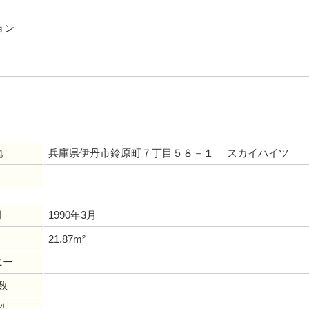
ョン
地
兵庫県伊丹市鈴原町７丁目５８－１ スカイハイツ
月
1990年3月
21.87m²
ニー
数
造