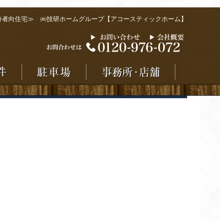
齢者向住宅≫ ㈱技研ホームグループ【アコースティックホーム】