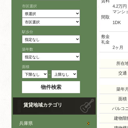
賃料
4.2万円
市区選択
マンシ
間取
1DK
駅歩分
敷金
礼金
2ヶ月
築年数
所在
面積
交通
～
築年
面積
賃貸地域カテゴリ
バルコ
建物階
兵庫県
建物構