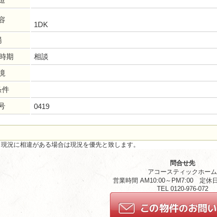
容
1DK
場
居時期
相談
境
条件
号
0419
と現況に相違がある場合は現況を優先と致します。
問合せ先
アコースティックホー
営業時間 AM10:00～PM7:00 定
TEL 0120-976-072