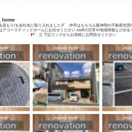
__home
る温もり/を会社名に取り入れました
.
伊丹はもちろん阪神間の不動産売買/
/はアコースティックホームにお任せください
staffの日常や地域情報などゆ
.
下記リンクからお気軽にお問合せください