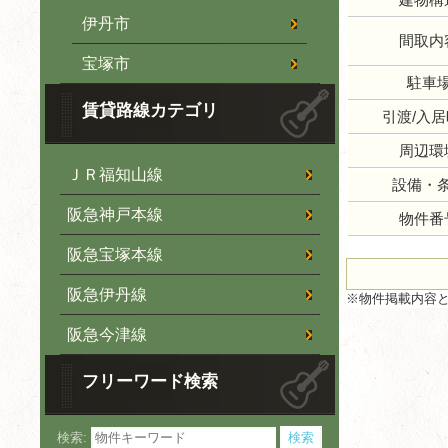
伊丹市
間取内
宝塚市
駐車
賃貸路線カテゴリ
引渡/入
周辺環
ＪＲ福知山線
設備・
阪急神戸本線
物件番
阪急宝塚本線
阪急伊丹線
※物件掲載内容
阪急今津線
フリーワード検索
検索: