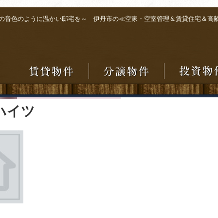
の音色のように温かい邸宅を～ 伊丹市の≪空家・空室管理＆賃貸住宅＆高
ハイツ