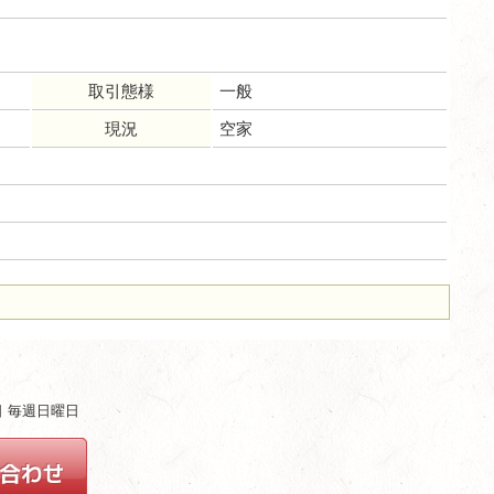
取引態様
一般
現況
空家
ム
休日 毎週日曜日