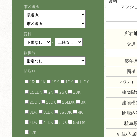
賃料
マンシ
市区選択
所在
賃料
～
交通
駅歩分
築年
面積
間取り
バルコ
1R
1K
1SK
1DK
1LDK
建物階
1SLDK
2K
2SK
2DK
2SDK
2LDK
2SLDK
3K
建物構
3DK
3LDK
3SLDK
4K
間取内
4DK
4LDK
5DK
5SLDK
駐車
12K
引渡/入