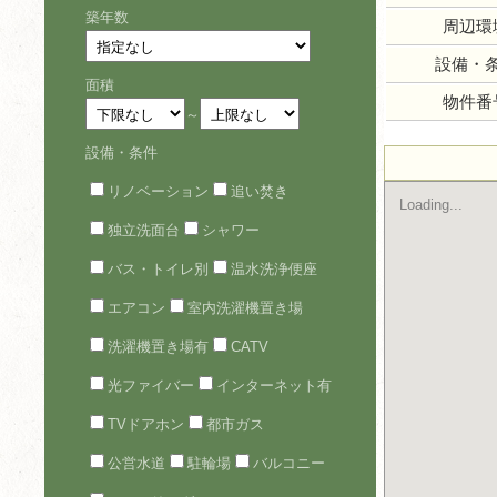
築年数
周辺環
設備・
面積
物件番
～
設備・条件
リノベーション
追い焚き
Loading...
独立洗面台
シャワー
バス・トイレ別
温水洗浄便座
エアコン
室内洗濯機置き場
洗濯機置き場有
CATV
光ファイバー
インターネット有
TVドアホン
都市ガス
公営水道
駐輪場
バルコニー