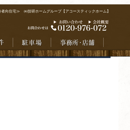
齢者向住宅≫ ㈱技研ホームグループ【アコースティックホーム】