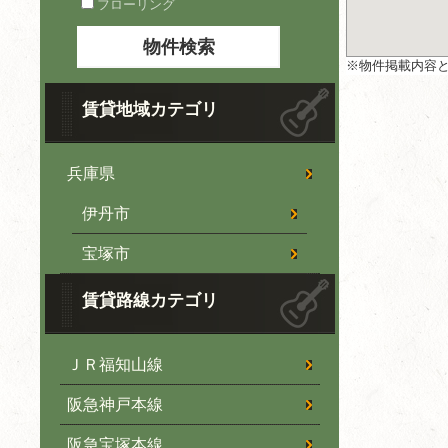
フローリング
※物件掲載内容
賃貸地域カテゴリ
兵庫県
伊丹市
宝塚市
賃貸路線カテゴリ
ＪＲ福知山線
阪急神戸本線
阪急宝塚本線