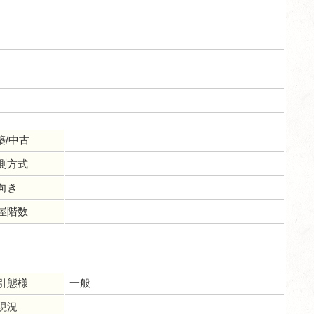
築/中古
測方式
向き
屋階数
引態様
一般
現況