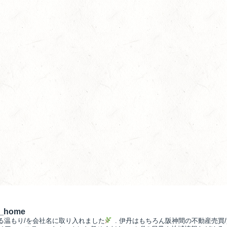
__home
る温もり/を会社名に取り入れました
.
伊丹はもちろん阪神間の不動産売買/