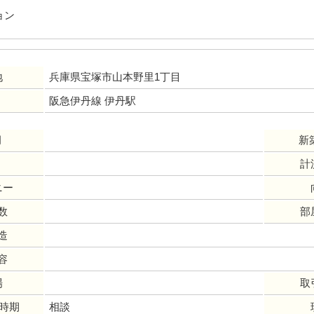
ョン
地
兵庫県宝塚市山本野里1丁目
阪急伊丹線 伊丹駅
月
新
計
ニー
数
部
造
容
場
取
居時期
相談