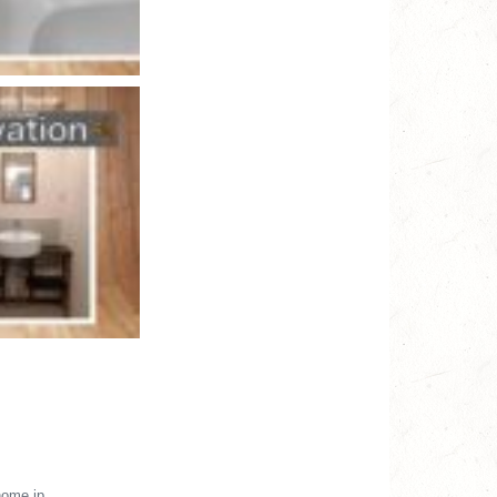
me.jp