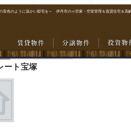
の音色のように温かい邸宅を～ 伊丹市の≪空家・空室管理＆賃貸住宅＆高
レート宝塚