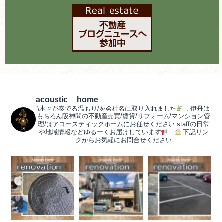
acoustic__home
\木々が奏でる温もり/を会社名に取り入れました
.
伊丹は
もちろん阪神間の不動産売買/賃貸/リフォーム/マンション管
理/はアコースティックホームにお任せください
staffの日常
や地域情報などゆるーくお届けしています
.
下記リン
クからお気軽にお問合せください