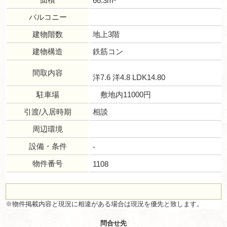
66.3m²
バルコニー
建物階数
地上3階
建物構造
鉄筋コン
間取内容
洋7.6 洋4.8 LDK14.80
駐車場
敷地内11000円
引渡/入居時期
相談
周辺環境
設備・条件
-
物件番号
1108
※物件掲載内容と現況に相違がある場合は現況を優先と致します。
問合せ先