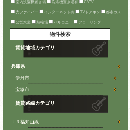
室内洗濯機置き場
洗濯機置き場有
CATV
光ファイバー
インターネット有
TVドアホン
都市ガス
公営水道
駐輪場
バルコニー
フローリング
賃貸地域カテゴリ
兵庫県
伊丹市
宝塚市
賃貸路線カテゴリ
ＪＲ福知山線