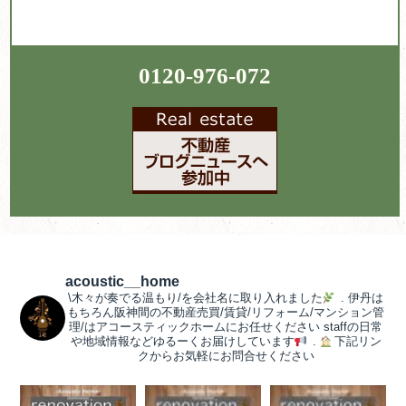
0120-976-072
acoustic__home
\木々が奏でる温もり/を会社名に取り入れました
.
伊丹は
もちろん阪神間の不動産売買/賃貸/リフォーム/マンション管
理/はアコースティックホームにお任せください
staffの日常
や地域情報などゆるーくお届けしています
.
下記リン
クからお気軽にお問合せください