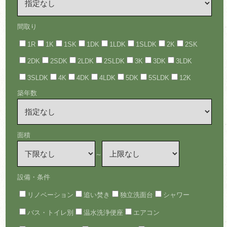
間取り
1R
1K
1SK
1DK
1LDK
1SLDK
2K
2SK
2DK
2SDK
2LDK
2SLDK
3K
3DK
3LDK
3SLDK
4K
4DK
4LDK
5DK
5SLDK
12K
築年数
面積
～
設備・条件
リノベーション
追い焚き
独立洗面台
シャワー
バス・トイレ別
温水洗浄便座
エアコン