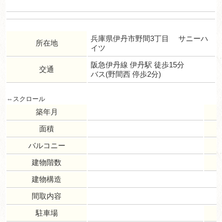
兵庫県伊丹市野間3丁目 サニーハ
所在地
イツ
阪急伊丹線 伊丹駅 徒歩15分
交通
バス(野間西 停歩2分)
築年月
面積
バルコニー
建物階数
建物構造
間取内容
駐車場