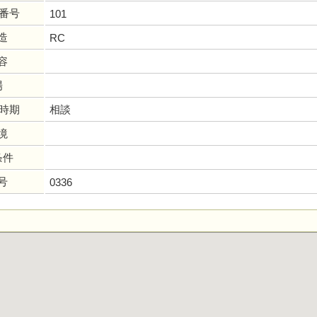
画番号
101
造
RC
容
場
居時期
相談
境
条件
号
0336