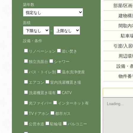
築年数
部屋/区
建物構
面積
間取内
～
駐車
設備・条件
引渡/入
リノベーション
追い焚き
周辺環
独立洗面台
シャワー
設備・
バス・トイレ別
温水洗浄便座
物件番
エアコン
室内洗濯機置き場
洗濯機置き場有
CATV
光ファイバー
インターネット有
Loading...
TVドアホン
都市ガス
公営水道
駐輪場
バルコニー