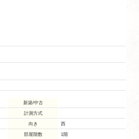
新築/中古
計測方式
向き
西
部屋階数
1階