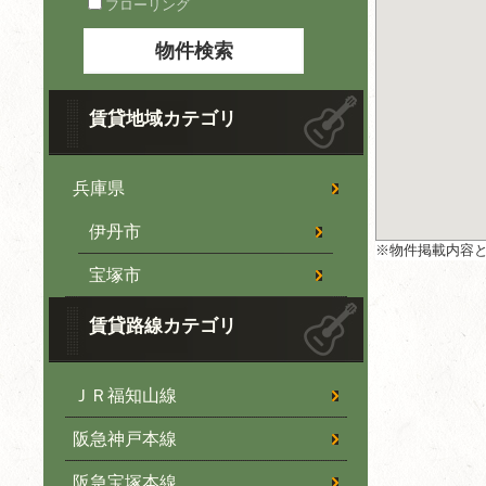
フローリング
賃貸地域カテゴリ
兵庫県
伊丹市
※物件掲載内容
宝塚市
賃貸路線カテゴリ
ＪＲ福知山線
阪急神戸本線
阪急宝塚本線