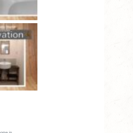
me.jp