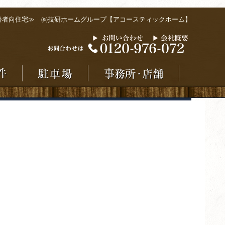
齢者向住宅≫ ㈱技研ホームグループ【アコースティックホーム】