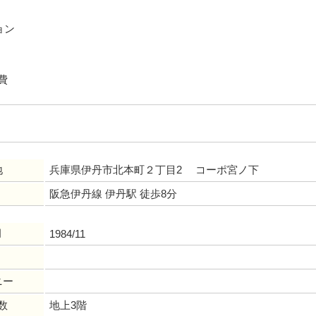
ョン
費
地
兵庫県伊丹市北本町２丁目2 コーポ宮ノ下
阪急伊丹線 伊丹駅 徒歩8分
月
1984/11
ニー
数
地上3階