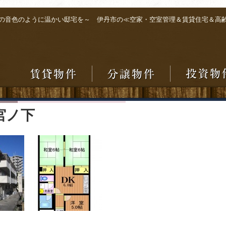
の音色のように温かい邸宅を～ 伊丹市の≪空家・空室管理＆賃貸住宅＆高
宮ノ下