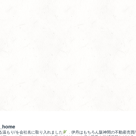
__home
る温もり/を会社名に取り入れました
.
伊丹はもちろん阪神間の不動産売買/