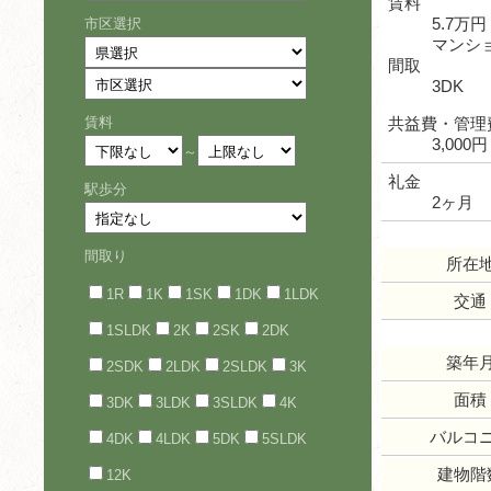
賃料
5.7万円
市区選択
マンシ
間取
3DK
賃料
共益費・管理
3,000円
～
礼金
駅歩分
2ヶ月
間取り
所在
1R
1K
1SK
1DK
1LDK
交通
1SLDK
2K
2SK
2DK
築年
2SDK
2LDK
2SLDK
3K
面積
3DK
3LDK
3SLDK
4K
バルコ
4DK
4LDK
5DK
5SLDK
建物階
12K