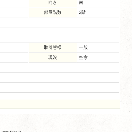
向き
南
部屋階数
2階
取引態様
一般
現況
空家
ム