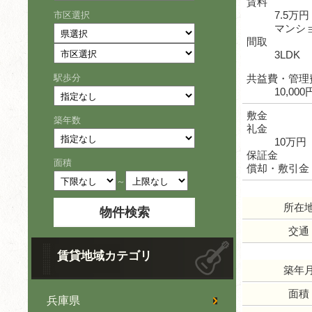
賃料
7.5万円
市区選択
マンシ
間取
3LDK
駅歩分
共益費・管理
10,000
敷金
築年数
礼金
10万円
保証金
面積
償却・敷引金
～
所在
交通
賃貸地域カテゴリ
築年
面積
兵庫県