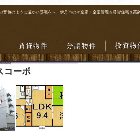
の音色のように温かい邸宅を～ 伊丹市の≪空家・空室管理＆賃貸住宅＆高
スコーポ