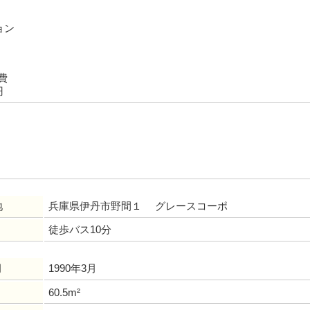
ョン
費
円
地
兵庫県伊丹市野間１ グレースコーポ
徒歩バス10分
月
1990年3月
60.5m²