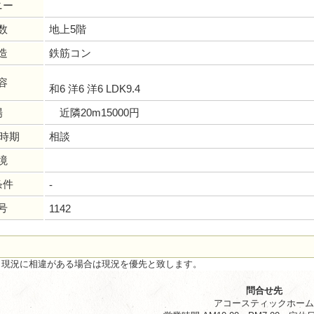
ニー
数
地上5階
造
鉄筋コン
容
和6 洋6 洋6 LDK9.4
場
近隣20m15000円
居時期
相談
境
条件
-
号
1142
と現況に相違がある場合は現況を優先と致します。
問合せ先
アコースティックホー