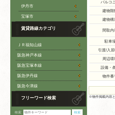
バルコ
伊丹市
建物階
宝塚市
建物構
賃貸路線カテゴリ
間取内
駐車
ＪＲ福知山線
引渡/入
阪急神戸本線
周辺環
阪急宝塚本線
設備・
阪急伊丹線
物件番
阪急今津線
※物件掲載内容
フリーワード検索
検索: