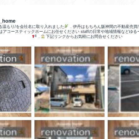
__home
る温もり/を会社名に取り入れました
.
伊丹はもちろん阪神間の不動産売買/
/はアコースティックホームにお任せください
staffの日常や地域情報などゆ
.
下記リンクからお気軽にお問合せください