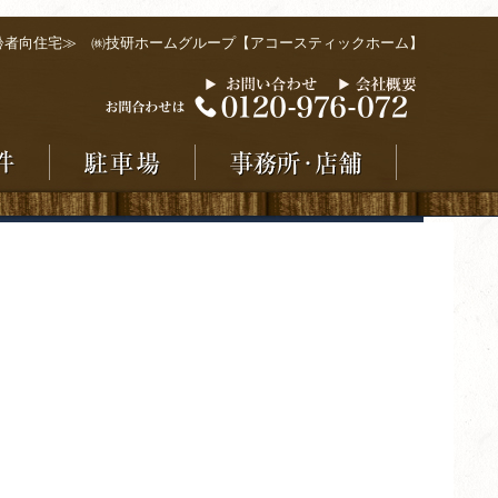
齢者向住宅≫ ㈱技研ホームグループ【アコースティックホーム】