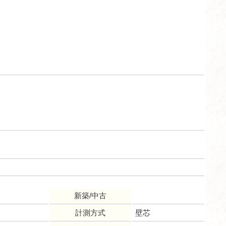
新築/中古
計測方式
壁芯