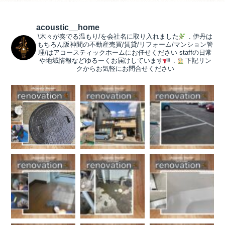
acoustic__home
\木々が奏でる温もり/を会社名に取り入れました
.
伊丹は
もちろん阪神間の不動産売買/賃貸/リフォーム/マンション管
理/はアコースティックホームにお任せください
staffの日常
や地域情報などゆるーくお届けしています
.
下記リン
クからお気軽にお問合せください