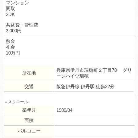
マンション
間取
2DK
共益費・管理費
3,000円
敷金
礼金
10万円
兵庫県伊丹市瑞穂町２丁目78 グリ
所在地
ーンハイツ瑞穂
交通
阪急伊丹線 伊丹駅 徒歩22分
築年月
1980/04
面積
バルコニー