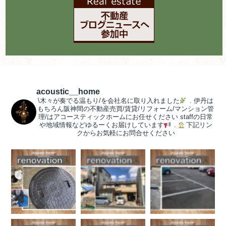
acoustic__home
\木々が奏でる温もり/を会社名に取り入れました
.
伊丹は
もちろん阪神間の不動産売買/賃貸/リフォーム/マンション管
理/はアコースティックホームにお任せください
staffの日常
や地域情報などゆるーくお届けしています
.
下記リン
クからお気軽にお問合せください