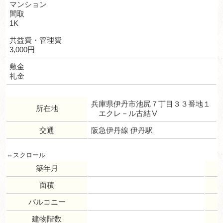
マンション
間取
1K
共益費・管理費
3,000円
敷金
礼金
兵庫県伊丹市池尻７丁目３３番地１
所在地
エクレ－ル古結Ⅴ
交通
阪急伊丹線 伊丹駅
築年月
面積
バルコニー
建物階数