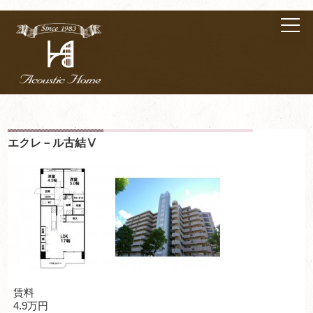
エクレ－ル古結Ⅴ
賃料
4.9万円