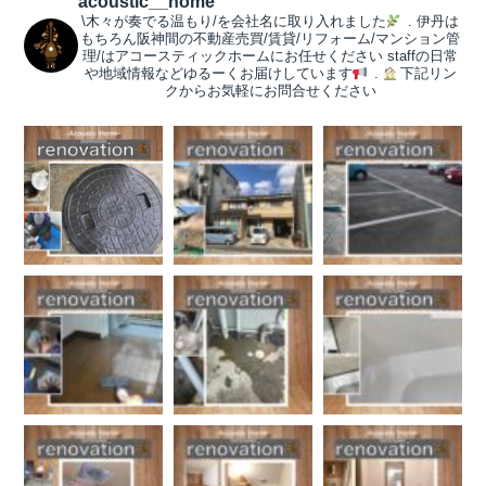
acoustic__home
\木々が奏でる温もり/を会社名に取り入れました
.
伊丹は
もちろん阪神間の不動産売買/賃貸/リフォーム/マンション管
理/はアコースティックホームにお任せください
staffの日常
や地域情報などゆるーくお届けしています
.
下記リン
クからお気軽にお問合せください