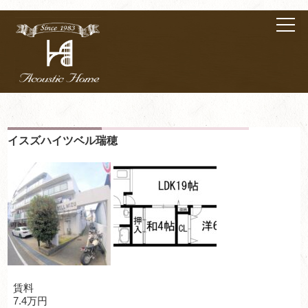
イスズハイツベル瑞穂
賃料
7.4万円